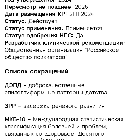
Пересмотр не позднее:
2026
1.2 Этиология и патогенез заболевания или
Дата размещения КР:
21.11.2024
состояния (группы заболеваний или
Статус:
Действует
состояний)
Статус применения:
Применяется
Статус одобрения НПС:
Да
1.3 Эпидемиология заболевания или состояния
Разработчик клинической рекомендации:
(группы заболеваний или состояний)
Общественная организация "Российское
общество психиатров"
1.4 Особенности кодирования заболевания или
состояния (группы заболеваний или
Список сокращений
состояний) по Международной
статистической классификации болезней и
ДЭПД
- доброкачественные
проблем, связанных со здоровьем
эпилептиформные паттерны детства
1.5 Классификация заболевания или состояния
(группы заболеваний или состояний)
ЗРР
– задержка речевого развития
1.6 Клиническая картина заболевания или
МКБ-10
– Международная статистическая
состояния (группы заболеваний или
классификация болезней и проблем,
состояний)
связанных со здоровьем, Десятого