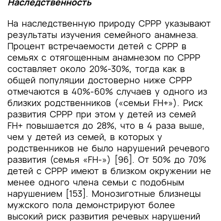
Наследственность
На наследственную природу СРРР указывают
результаты изучения семейного анамнеза.
Процент встречаемости детей с СРРР в
семьях с отягощенным анамнезом по СРРР
составляет около 20%-30%, тогда как в
общей популяции достоверно ниже СРРР
отмечаются в 40%-60% случаев у одного из
близких родственников («семьи FH+»). Риск
развития СРРР при этом у детей из семей
FH+ повышается до 28%, что в 4 раза выше,
чем у детей из семей, в которых у
родственников не было нарушений речевого
развития (семья «FH-») [96]. От 50% до 70%
детей с СРРР имеют в близком окружении не
менее одного члена семьи с подобным
нарушением [153]. Монозиготные близнецы
мужского пола демонстрируют более
высокий риск развития речевых нарушений