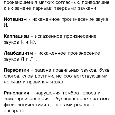
произношения мягких согласных, приводящие
к их замене парными твердыми звуками
Йотацизм
- искаженное произнесение звука
Й.
Каппацизм
- искаженное произнесение
звуков К и К¢.
Ламбдацизм
- искаженное произнесение
звуков Л и Л¢.
Парафазии
- замена правильных звуков, букв,
слогов, слов другими, не соответствующими
нормам и правилам языка
Ринолалия
-- нарушения тембра голоса и
звукопроизношения, обусловленное анатомо-
физиологическими дефектами речевого
аппарата