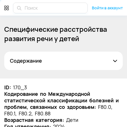
Войти в аккаунт
Специфические расстройства
развития речи у детей
Содержание
Список сокращений
Термины и определения
ID:
170_3
Кодирование по Международной
1. Краткая информация по заболеванию или
статистической классификации болезней и
состоянию (группы заболеваний или
проблем, связанных со здоровьем:
состояний)
F80.0,
F80.1, F80.2, F80.88
1.1 Определение заболевания или состояния
Возрастная категория:
Дети
(группы заболеваний или состояний)
Год утверждения:
2024