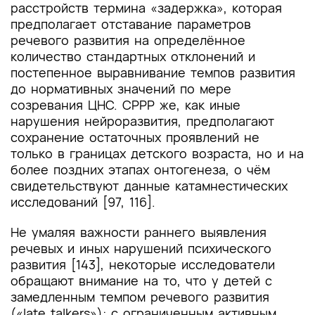
расстройств термина «задержка», которая
предполагает отставание параметров
речевого развития на определённое
количество стандартных отклонений и
постепенное выравнивание темпов развития
до нормативных значений по мере
созревания ЦНС. СРРР же, как иные
нарушения нейроразвития, предполагают
сохранение остаточных проявлений не
только в границах детского возраста, но и на
более поздних этапах онтогенеза, о чём
свидетельствуют данные катамнестических
исследований [97, 116].
Не умаляя важности раннего выявления
речевых и иных нарушений психического
развития [143], некоторые исследователи
обращают внимание на то, что у детей с
замедленным темпом речевого развития
(«late talkers»): с ограниченным активным