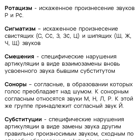
Ротацизм
- искаженное произнесение звуков
Р и Р¢.
Сигматизм
– искаженное произнесение
свистящих (С, С¢, З, З¢, Ц) и шипящих (Ш, Ж,
Ч, Щ) звуков
Смешения
- специфические нарушения
артикуляции в виде взаимозамены вновь
усвоенного звука бывшим субститутом
Соноры
– согласные, в образовании которых
голос преобладает над шумом. К сонорным
согласным относятся звуки М, Н, Л, Р. К этой
же группе принадлежит согласный звук Й.
Субституции
- специфические нарушения
артикуляции в виде замены звука другим
правильно произносимым звуком, сходным по