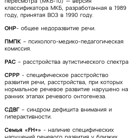
пересмотра (МКБ-10) — версия
2. Диагностика заболевания или состояния
классификатора МКБ, разработанная в 1989
(группы заболеваний или состояний)
году, принятая ВОЗ в 1990 году.
медицинские показания и противопоказания к
применению методов диагностики
ОНР
- общее недоразвитие речи.
2.1 Жалобы и анамнез
ПМПК
– психолого-медико-педагогическая
комиссия.
2.2 Физикальное обследование
РАС
– расстройства аутистического спектра
2.3 Лабораторные диагностические
исследования
СРРР
- специфическое расстройство
развития речи, расстройства, при которых
2.4 Инструментальные диагностические
нормальное речевое развитие нарушено на
исследования
ранних этапах речевого онтогенеза.
2.5 Иные диагностические исследования
СДВГ
– синдром дефицита внимания и
гиперактивности.
3. Лечение, включая медикаментозную и
немедикаментозную терапии, диетотерапию,
Семья «FH+»
- наличие специфических
обезболивание, медицинские показания и
нарушений речевого развития у близких
противопоказания к применению методов