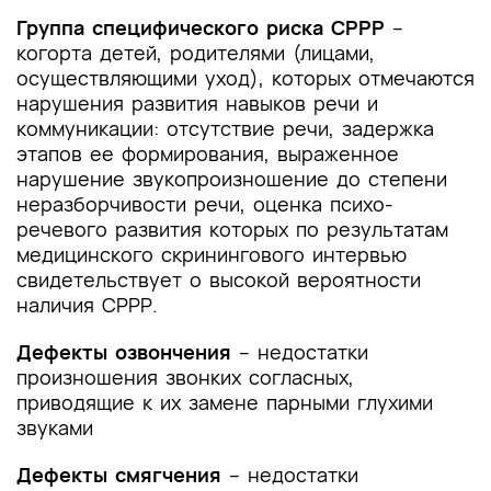
Приложение Г1-ГN. Шкалы оценки, вопросники
Группа специфического риска СРРР
–
и другие оценочные инструменты состояния
когорта детей, родителями (лицами,
пациента, приведенные в клинических
осуществляющими уход), которых отмечаются
рекомендациях
нарушения развития навыков речи и
коммуникации: отсутствие речи, задержка
этапов ее формирования, выраженное
нарушение звукопроизношение до степени
неразборчивости речи, оценка психо-
речевого развития которых по результатам
медицинского скринингового интервью
свидетельствует о высокой вероятности
наличия СРРР.
Дефекты озвончения
– недостатки
произношения звонких согласных,
приводящие к их замене парными глухими
звуками
Дефекты смягчения
– недостатки