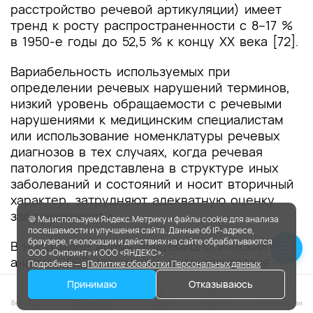
расстройство речевой артикуляции) имеет
тренд к росту распространенности с 8–17 %
в 1950-е годы до 52,5 % к концу ХХ века [72].
Вариабельность используемых при
определении речевых нарушений терминов,
низкий уровень обращаемости с речевыми
нарушениями к медицинским специалистам
или использование номенклатуры речевых
диагнозов в тех случаях, когда речевая
патология представлена в структуре иных
заболеваний и состояний и носит вторичный
характер, затрудняют адекватную оценку
заболеваемости.
🍪 Мы используем Яндекс.Метрику и файлы cookie для анализа
посещаемости и улучшения сайта. Данные об IP-адресе,
браузере, геолокации и действиях на сайте обрабатываются
В настоящее время эпидемиологический
ООО «Онпоинт» и ООО «ЯНДЕКС».
анализ СРРР затруднен из-за отсутствия
Подробнее — в
Политике обработки Персональных данных
статистических данных о
Принимаю
Отказываюсь
распространенности нарушений речи у детей
в Российской Федерации.