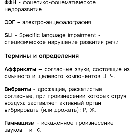
помощи
ФФН
- фонетико-фонематическое
недоразвитие
Список литературы
ЭЭГ
– электро-энцефалография
Приложение А1. Состав рабочей группы по
разработке и пересмотру клинических
SLI
- Specific language impairment -
рекомендаций
специфическое нарушение развития речи.
Приложение А2. Методология разработки
Термины и определения
клинических рекомендаций
Аффрикаты
— согласные звуки, состоящие из
Приложение А3. Справочные материалы,
смычного и щелевого компонентов Ц, Ч.
включая соответствие показаний к
применению и противопоказаний, способов
Вибранты
- дрожащие, раскатистые
применения и доз лекарственных препаратов,
согласные, при произнесении которых струя
инструкции по применению лекарственного
воздуха заставляет активный орган
препарата
вибрировать (или дрожать): Р, Ж.
Приложение Б. Алгоритмы действий врача
Гаммацизм
- искаженное произнесение
Приложение В. Информация для пациента
звуков Г и Г¢.