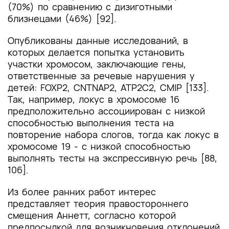
(70%) по сравнению с дизиготными
близнецами (46%) [92].
Опубликованы данные исследований, в
которых делается попытка установить
участки хромосом, заключающие гены,
ответственные за речевые нарушения у
детей: FOXP2, CNTNAP2, ATP2C2, CMIP [133].
Так, например, локус в хромосоме 16
предположительно ассоциирован с низкой
способностью выполнения теста на
повторение набора слогов, тогда как локус в
хромосоме 19 - с низкой способностью
выполнять тесты на экспрессивную речь [88,
106].
Из более ранних работ интерес
представляет теория правостороннего
смещения Аннетт, согласно которой
предпосылкой для возникновения отклонений