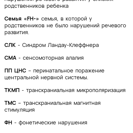
родственников ребенка
лечения
4. Медицинская реабилитация и санаторно-
Семья «FH-»
семья, в которой у
курортное лечение, медицинские показания и
родственников не было нарушений речевого
противопоказания к применению методов
развития.
медицинской реабилитации, в том числе
основанных на использовании природных
СЛК
- Синдром Ландау-Клеффнера
лечебных факторов
СМА
- сенсомоторная алалия
5. Профилактика и диспансерное наблюдение,
медицинские показания и противопоказания к
ПП ЦНС
– перинатальное поражение
применению методов профилактики
центральной нервной системы.
6. Организация оказания медицинской помощи
ТКМП
- транскраниальная микрополяризация
7. Дополнительная информация (в том числе
ТМС
– транскраниальная магнитная
факторы, влияющие на исход заболевания или
стимуляция
состояния)
ФН
- фонетические нарушения
Критерии оценки качества медицинской