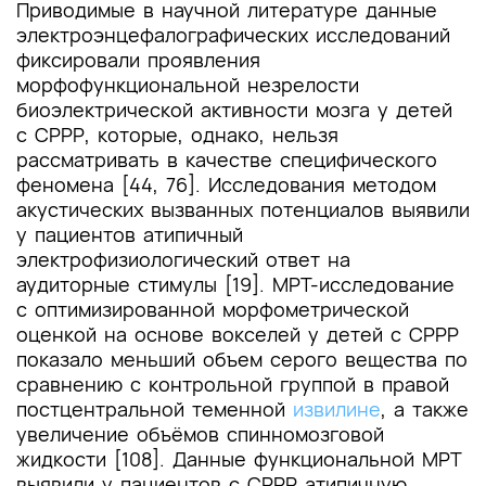
Приводимые в научной литературе данные
электроэнцефалографических исследований
фиксировали проявления
морфофункциональной незрелости
биоэлектрической активности мозга у детей
с СРРР, которые, однако, нельзя
рассматривать в качестве специфического
феномена [44, 76]. Исследования методом
акустических вызванных потенциалов выявили
у пациентов атипичный
электрофизиологический ответ на
аудиторные стимулы [19]. МРТ-исследование
с оптимизированной морфометрической
оценкой на основе вокселей у детей с СРРР
показало меньший объем серого вещества по
сравнению с контрольной группой в правой
постцентральной теменной
извилине
, а также
увеличение объёмов спинномозговой
жидкости [108]. Данные функциональной МРТ
выявили у пациентов с СРРР атипичную