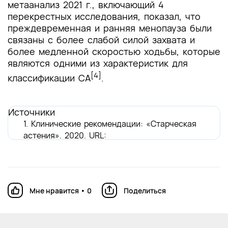
метаанализ 2021 г., включающий 4
перекрестных исследования, показал, что
преждевременная и ранняя менопауза были
связаны с более слабой силой захвата и
более медленной скоростью ходьбы, которые
являются одними из характеристик для
[4]
классификации СА
.
Источники
1. Клинические рекомендации: «Старческая
астения». 2020. URL:
https://cr.minzdrav.gov.ru/recomend/613_1
2. E. Dent, J. E. Morley, et.al. Physical Frailty:
ICFSR International Clinical Practice
Мне нравится
•
0
Поделиться
Guidelines for Identification and
Management// J Nutr Health Aging. 2019. URL:
https://www.ncbi.nlm.nih.gov/pmc/articles/PMC