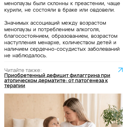
менопаузы были склонны к преастении, чаще
курили, не состояли в браке или овдовели.
Значимых ассоциаций между возрастом
менопаузы и потреблением алкоголя,
благосостоянием, образованием, возрастом
наступления менархе, количеством детей и
наличием сердечно-сосудистых заболеваний
не наблюдалось.
Читайте также:
Приобретенный дефицит филаггрина при
атопическом дерматите: от патогенеза к
терапии