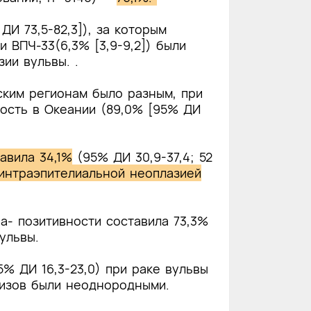
И 73,5-82,3]), за которым
и ВПЧ-33(6,3% [3,9-9,2]) были
ии вульвы. .
ским регионам было разным, при
ость в Океании (89,0% [95% ДИ
авила 34,1%
(95% ДИ 30,9-37,4; 52
 интраэпителиальной неоплазией
a- позитивности составила 73,3%
вульвы.
% ДИ 16,3-23,0) при раке вульвы
лизов были неоднородными.