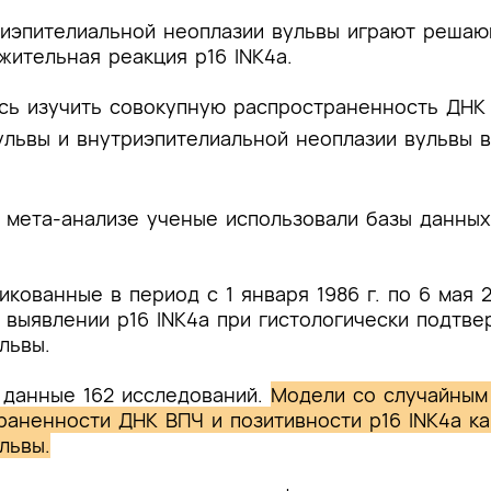
триэпителиальной неоплазии вульвы играют реша
жительная реакция p16 INK4a.
ись изучить совокупную распространенность ДНК
вульвы и внутриэпителиальной неоплазии вульвы 
 мета-анализе ученые использовали базы данны
икованные в период с 1 января 1986 г. по 6 мая 
выявлении p16 INK4a при гистологически подтве
львы.
 данные 162 исследований.
Модели со случайным
аненности ДНК ВПЧ и позитивности p16 INK4a как
львы.