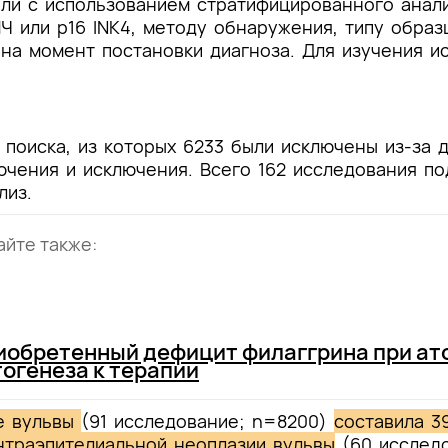
и с использованием стратифицированного анали
 или p16 INK4, методу обнаружения, типу образц
 на момент постановки диагноза. Для изучения 
 поиска, из которых 6233 были исключены из-за 
чения и исключения. Всего 162 исследования по
лиз.
айте также:
иобретенный дефицит филаггрина при ат
тогенеза к терапии
е вульвы
(91 исследование; n=8200)
составила 3
нтраэпителиальной неоплазии вульвы
(60 исследо