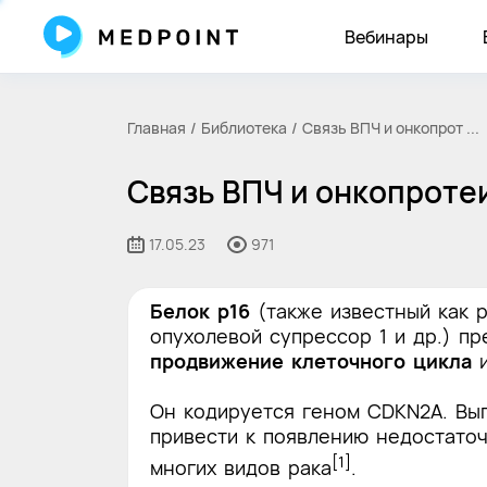
Вебинары
Главная
Библиотека
Связь ВПЧ и онкопрот ...
Связь ВПЧ и онкопротеи
17.05.23
971
Белок p16
(также известный как 
опухолевой супрессор 1 и др.) п
продвижение клеточного цикла
и
Он кодируется геном CDKN2A. Вы
привести к появлению недостаточ
[1]
многих видов рака
.