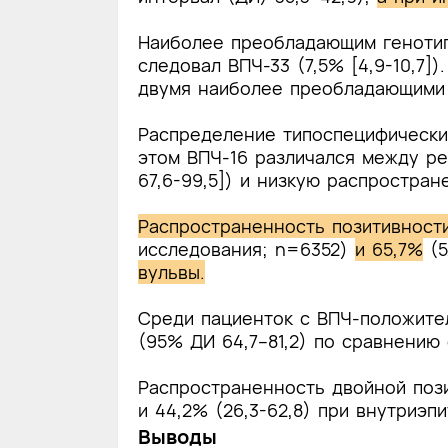
Наиболее преобладающим генотипо
следовал ВПЧ-33 (7,5% [4,9-10,7])
двумя наиболее преобладающими 
Распределение типоспецифических
этом ВПЧ-16 различался между р
67,6-99,5]) и низкую распростран
Распространенность позитивности
исследования; n=6352)
и 65,7%
(5
вульвы.
Среди пациенток с ВПЧ-положител
(95% ДИ 64,7–81,2) по сравнению 
Распространенность двойной пози
и 44,2% (26,3-62,8) при внутриэ
Выводы