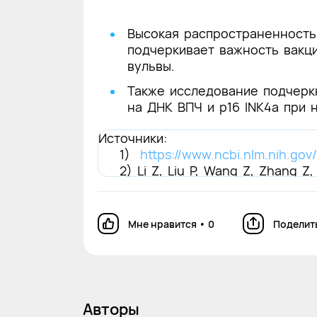
Высокая распространенность 
подчеркивает важность вакц
вульвы.
Также исследование подчерк
на ДНК ВПЧ и p16 INK4a при 
Источники:
1)
https://www.ncbi.nlm.nih.
2) Li Z, Liu P, Wang Z, Zhang Z,
human papillomavirus DNA and p16
review and meta-analysis. Lance
Мне нравится
•
0
Поделит
Авторы