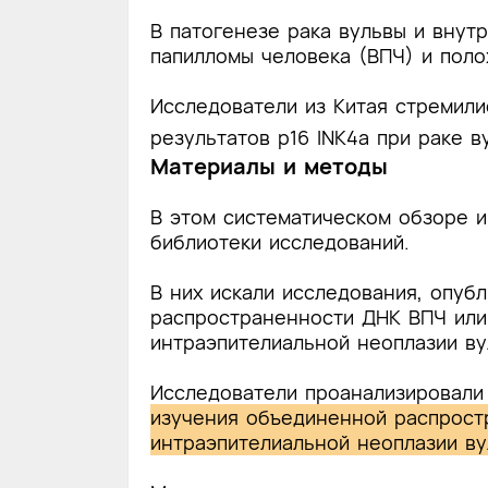
В патогенезе рака вульвы и вну
папилломы человека (ВПЧ) и поло
Исследователи из Китая стремил
результатов p16 INK4a при раке 
Материалы и методы
В этом систематическом обзоре и
библиотеки исследований.
В них искали исследования, опубл
распространенности ДНК ВПЧ или 
интраэпителиальной неоплазии ву
Исследователи проанализировали
изучения объединенной распростр
интраэпителиальной неоплазии ву