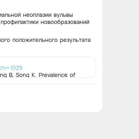
иальной неоплазии вульвы
 профилактики новообразований
ого положительного результата
rch=1029
ong B, Song K. Prevalence of
ithelial neoplasia: a systematic
0-2045(23)00066-9.