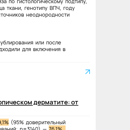
за по гистологическому подтипу,
а ткани, генотипу ВПЧ, году
источников неоднородности
дублирования или после
дходили для включения в
опическом дерматите: от
9,1%
(95% доверительный
ваний; n=3140) —
76,1%.