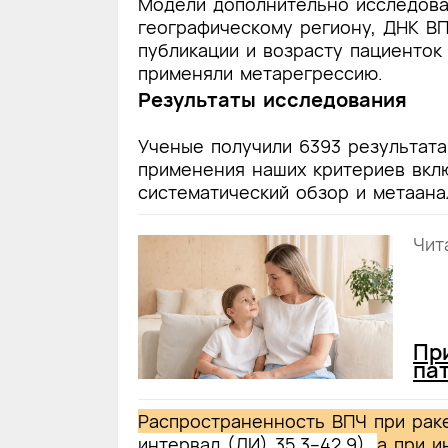
Модели дополнительно исследовал
географическому региону, ДНК ВПЧ
публикации и возрасту пациенток
применяли метарегрессию.
Результаты исследования
Ученые получили 6393 результата
применения наших критериев вклю
систематический обзор и метаана
Чит
Пр
па
Распространенность ВПЧ при рак
интервал (ДИ) 35,3–42,9),
а при и