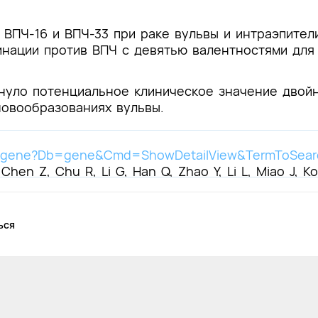
ВПЧ-16 и ВПЧ-33 при раке вульвы и интраэпител
инации против ВПЧ с девятью валентностями для
нуло потенциальное клиническое значение двойн
новообразованиях вульвы.
gov/gene?Db=gene&Cmd=ShowDetailView&TermToSea
 Chen Z, Chu R, Li G, Han Q, Zhao Y, Li L, Miao J, K
INK4a positivity in vulvar cancer and vulvar intraep
t Oncol. 2023 Apr;24(4):403-414. doi: 10.1016/S147
ься