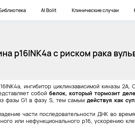
Библиотека
AI Bolit
Клинические случаи
на p16INK4a с риском рака вуль
p16INK4a, ингибитор циклинзависимой киназы 2A,
редставляет собой
белок, который тормозит дел
з фазы G1 в фазу S, тем самым
действуя как суп
падение части последовательности ДНК во время
ного или нефункционального p16, ускорению кле