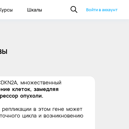
Курсы
Шкалы
Войти в аккаунт
вы
 CDKN2A, множественный
ение клеток, замедляя
рессор опухоли.
 репликации в этом гене может
точного цикла и возникновению