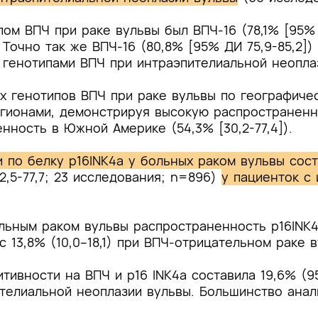
м ВПЧ при раке вульвы был ВПЧ-16 (78,1% [95% Д
. Точно так же ВПЧ-16 (80,8% [95% ДИ 75,9-85,2]) 
генотипами ВПЧ при интраэпителиальной неоплаз
 генотипов ВПЧ при раке вульвы по географиче
егионами, демонстрируя высокую распространенн
енность в Южной Америке (54,3% [30,2-77,4]).
 по белку p16INK4a у больных раком вульвы сост
2,5-77,7; 23 исследования; n=896)
у пациенток с
ьным раком вульвы распространенность p16INK4
с 13,8% (10,0–18,1) при ВПЧ-отрицательном раке 
тивности на ВПЧ и p16 INK4a составила 19,6% (95
пителиальной неоплазии вульвы. Большинство ана