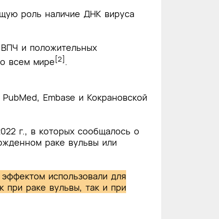
ющую роль наличие ДНК вируса
 ВПЧ и положительных
[2]
во всем мире
.
х PubMed, Embase и Кокрановской
2022 г., в которых сообщалось о
ржденном раке вульвы или
 эффектом использовали для
 при раке вульвы, так и при