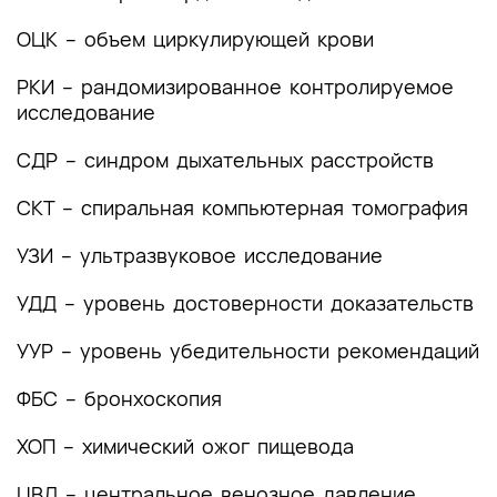
помощи
ОЦК – объем циркулирующей крови
Список литературы
РКИ – рандомизированное контролируемое
Приложение А1. Состав рабочей группы по
исследование
разработке и пересмотру клинических
рекомендаций
СДР – синдром дыхательных расстройств
Приложение А2. Методология разработки
СКТ – спиральная компьютерная томография
клинических рекомендаций
УЗИ – ультразвуковое исследование
Приложение А3. Справочные материалы,
включая соответствие показаний к
УДД – уровень достоверности доказательств
применению и противопоказаний, способов
применения и доз лекарственных препаратов,
УУР – уровень убедительности рекомендаций
инструкции по применению лекарственного
препарата
ФБС – бронхоскопия
Приложение Б. Алгоритмы действий врача
ХОП – химический ожог пищевода
Приложение В. Информация для пациента
ЦВД – центральное венозное давление