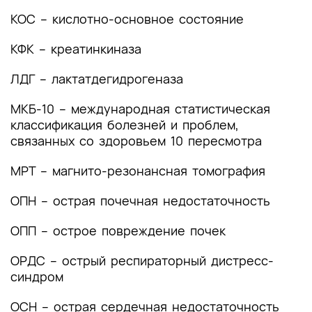
лечения
КОС – кислотно-основное состояние
4. Медицинская реабилитация и санаторно-
КФК – креатинкиназа
курортное лечение, медицинские показания и
противопоказания к применению методов
ЛДГ – лактатдегидрогеназа
медицинской реабилитации, в том числе
основанных на использовании природных
МКБ-10 – международная статистическая
лечебных факторов
классификация болезней и проблем,
связанных со здоровьем 10 пересмотра
5. Профилактика и диспансерное наблюдение,
медицинские показания и противопоказания к
МРТ – магнито-резонансная томография
применению методов профилактики
ОПН – острая почечная недостаточность
6. Организация оказания медицинской помощи
ОПП – острое повреждение почек
7. Дополнительная информация (в том числе
факторы, влияющие на исход заболевания или
ОРДС – острый респираторный дистресс-
состояния)
синдром
Критерии оценки качества медицинской
ОСН – острая сердечная недостаточность