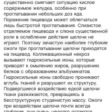
существенно смягчает ситуацию кислое
содержимое желудка, особенно при
проглатывании небольших доз яда.
Поражение пищевода может облегчаться
лишь быстротой проглатывания. Слизистое
отделяемое пищевода и слюна существенной
роли в ослаблении действия щелочи не
играют. Поэтому зачастую наиболее глубокие
ожоги при проглатывании щелочи приходятся
на пищевод. Колликвационный некроз
вызывают гидроксильные ионы, которые
приводят к омылению жиров, разрушению
белков с образованием альбуминатов.
Гидроксильные ионы свободно проникают
вглубь тканей и разрушают их структуру.
Подвергшиеся воздействию едкой щелочи
ткани разжижаются, превращаясь в
бесструктурную студенистую массу. Ожоги
при воздействии щелочи почти всегда
глубокие, они очень недолго остаются