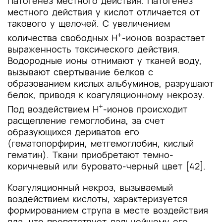
Патогенез местного действия. Патогенез
местного действия у кислот отличается от
такового у щелочей. С увеличением
+
количества свободных Н
-ионов возрастает
выраженность токсического действия.
Водородные ионы отнимают у тканей воду,
вызывают свертывание белков с
образованием кислых альбуминов, разрушают
белок, приводя к коагуляционному некрозу.
+
Под воздействием Н
-ионов происходит
расщепление гемоглобина, за счет
образующихся дериватов его
(гематопорфирин, метгемоглобин, кислый
гематин). Ткани приобретают темно-
коричневый или буровато-черный цвет [42].
Коагуляционный некроз, вызываемый
воздействием кислоты, характеризуется
формированием струпа в месте воздействия
яда, что препятствует дальнейшему его