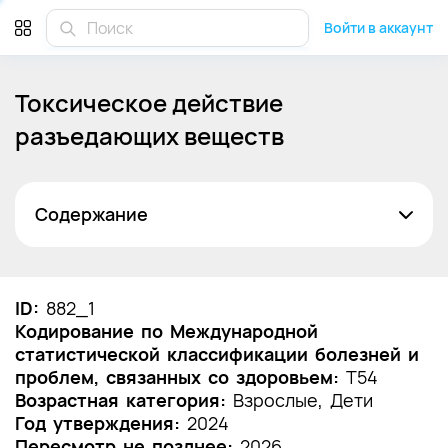
Войти в аккаунт
Токсическое действие
разъедающих веществ
Содержание
Список сокращений
Термины и определения
ID:
882_1
Кодирование по Международной
1. Краткая информация по заболеванию или
статистической классификации болезней и
состоянию (группы заболеваний или
проблем, связанных со здоровьем:
состояний)
T54
Возрастная категория:
Взрослые, Дети
1.1 Определение заболевания или состояния
Год утверждения:
2024
(группы заболеваний или состояний)
Пересмотр не позднее:
2026