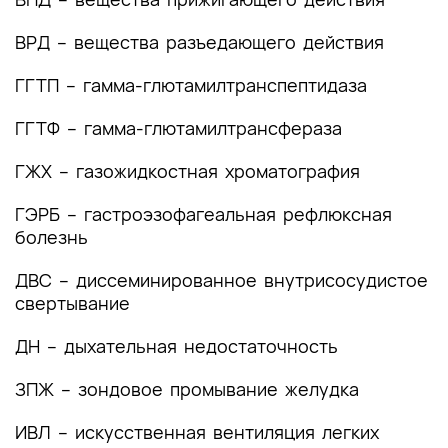
2. Диагностика заболевания или состояния
(группы заболеваний или состояний)
ВРД – вещества разъедающего действия
медицинские показания и противопоказания к
применению методов диагностики
ГГТП – гамма-глютамилтранспептидаза
2.1 Жалобы и анамнез
ГГТФ – гамма-глютамилтрансфераза
2.2 Физикальное обследование
ГЖХ – газожидкостная хроматография
2.3 Лабораторные диагностические
ГЭРБ – гастроэзофагеальная рефлюксная
исследования
болезнь
2.4 Инструментальные диагностические
ДВС – диссеминированное внутрисосудистое
исследования
свертывание
2.5 Иные диагностические исследования
ДН – дыхательная недостаточность
3. Лечение, включая медикаментозную и
ЗПЖ – зондовое промывание желудка
немедикаментозную терапии, диетотерапию,
обезболивание, медицинские показания и
ИВЛ – искусственная вентиляция легких
противопоказания к применению методов