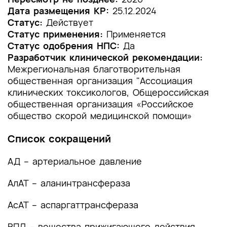
Дата размещения КР:
25.12.2024
1.2 Этиология и патогенез заболевания или
Статус:
Действует
состояния (группы заболеваний или
Статус применения:
Применяется
состояний)
Статус одобрения НПС:
Да
Разработчик клинической рекомендации:
1.3 Эпидемиология заболевания или состояния
Межрегиональная благотворительная
(группы заболеваний или состояний)
общественная организация "Ассоциация
клинических токсикологов, Общероссийская
1.4 Особенности кодирования заболевания или
общественная организация «Российское
состояния (группы заболеваний или
общество скорой медицинской помощи»
состояний) по Международной
статистической классификации болезней и
Список сокращений
проблем, связанных со здоровьем
1.5 Классификация заболевания или состояния
АД – артериальное давление
(группы заболеваний или состояний)
АлАТ – аланинтрансфераза
1.6 Клиническая картина заболевания или
состояния (группы заболеваний или
АсАТ – аспаргаттрансфераза
состояний)
ВПД – вещества прижигающего действия