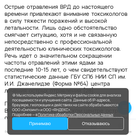
Острые отравления ВРД до настоящего
времени привлекают внимание токсикологов
в силу тяжести поражений и высокой
летальности. Лишь одно обстоятельство
смягчает ситуацию, хотя и не связанную
непосредственно с профессиональной
деятельностью клинических токсикологов.
Речь идет о значительном сокращении
частоты отравлений этими ядами за
последние 10-15 лет, о чем свидетельствуют
статистические данные ГБУ СПб НИИ СП им.
И.И. Джанелидзе (Форма №64) центра
лечения острых отравлений [28].
🍪 Мы используем Яндекс.Метрику и файлы cookie для анализа
посещаемости и улучшения сайта. Данные об IP-адресе,
По частоте больные с острыми отравлениями
браузере, геолокации и действиях на сайте обрабатываются
ВРД в Санкт-Петербургском центре острых
ООО «Онпоинт» и ООО «ЯНДЕКС».
Подробнее — в
Политике обработки Персональных данных
отравлений до недавнего времени занимали
Принимаю
Отказываюсь
4-5 место, однако за последние 10 лет число
отравлений прижигающими ядами в городе