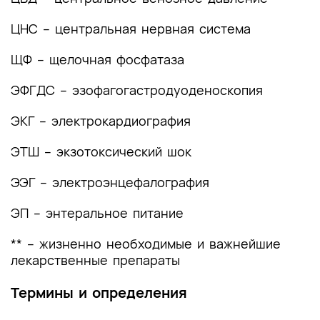
Приложение Г1-ГN. Шкалы оценки, вопросники
ЦНС – центральная нервная система
и другие оценочные инструменты состояния
пациента, приведенные в клинических
ЩФ – щелочная фосфатаза
рекомендациях
ЭФГДС – эзофагогастродуоденоскопия
ЭКГ – электрокардиография
ЭТШ – экзотоксический шок
ЭЭГ – электроэнцефалография
ЭП – энтеральное питание
** – жизненно необходимые и важнейшие
лекарственные препараты
Термины и определения