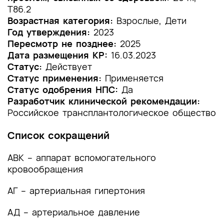
T86.2
1.1 Определение заболевания или состояния
Возрастная категория:
Взрослые, Дети
(группы заболеваний или состояний)
Год утверждения:
2023
Пересмотр не позднее:
2025
1.2 Этиология и патогенез заболевания или
Дата размещения КР:
16.03.2023
состояния (группы заболеваний или
Статус:
Действует
состояний)
Статус применения:
Применяется
Статус одобрения НПС:
Да
1.3 Эпидемиология заболевания или состояния
Разработчик клинической рекомендации:
(группы заболеваний или состояний)
Российское трансплантологическое общество
1.4 Особенности кодирования заболевания или
Список сокращений
состояния (группы заболеваний или
состояний) по Международной
АВК – аппарат вспомогательного
статистической классификации болезней и
кровообращения
проблем, связанных со здоровьем
АГ – артериальная гипертония
1.5 Классификация заболевания или состояния
(группы заболеваний или состояний)
АД – артериальное давление
1.6 Клиническая картина заболевания или