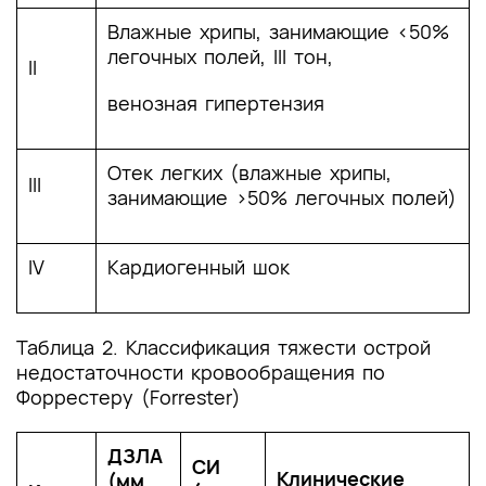
Влажные хрипы, занимающие <50%
легочных полей, III тон,
II
венозная гипертензия
Отек легких (влажные хрипы,
III
занимающие >50% легочных полей)
IV
Кардиогенный шок
Таблица 2. Классификация тяжести острой
недостаточности кровообращения по
Форрестеру (Forrester)
ДЗЛА
СИ
Клинические
(мм