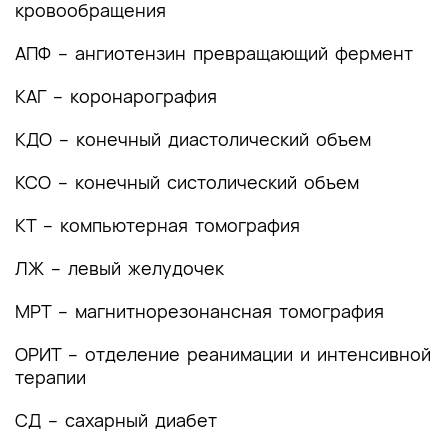
кровообращения
немедикаментозную терапии, диетотерапию,
обезболивание, медицинские показания и
АПФ – ангиотензин превращающий фермент
противопоказания к применению методов
лечения
КАГ – коронарография
4. Медицинская реабилитация и санаторно-
КДО – конечный диастолический объем
курортное лечение, медицинские показания и
противопоказания к применению методов
КСО – конечный систолический объем
медицинской реабилитации, в том числе
основанных на использовании природных
КТ – компьютерная томография
лечебных факторов
ЛЖ – левый желудочек
5. Профилактика и диспансерное наблюдение,
медицинские показания и противопоказания к
МРТ – магнитнорезонансная томография
применению методов профилактики
ОРИТ – отделение реанимации и интенсивной
6. Организация оказания медицинской помощи
терапии
7. Дополнительная информация (в том числе
СД – сахарный диабет
факторы, влияющие на исход заболевания или