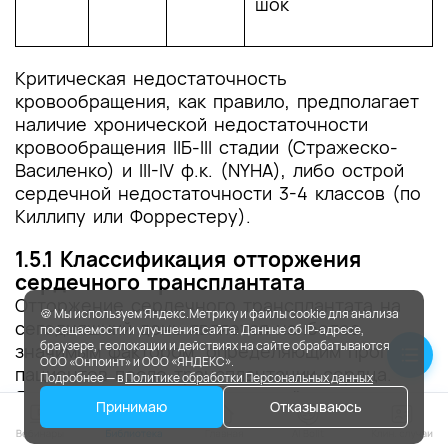
шок
Критическая недостаточность
кровообращения, как правило, предполагает
наличие хронической недостаточности
кровообращения IIБ-III стадии (Стражеско-
Василенко) и III-IV ф.к. (NYHA), либо острой
сердечной недостаточности 3-4 классов (по
Киллипу или Форрестеру).
1.5.1 Классификация отторжения
сердечного трансплантата
Отторжение сердечного трансплантата на
🍪 Мы используем Яндекс.Метрику и файлы cookie для анализа
сегодняшний день является наиболее
посещаемости и улучшения сайта. Данные об IP-адресе,
браузере, геолокации и действиях на сайте обрабатываются
значимым фактором, определяющим прогноз
ООО «Онпоинт» и ООО «ЯНДЕКС».
пациентов после трансплантации сердца.
Подробнее — в
Политике обработки Персональных данных
Являясь проявлением защитной реакции
Принимаю
Отказываюсь
организма реципиента против чужеродных
клеток, реакция отторжения включает