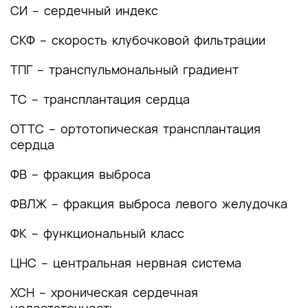
состояния)
СИ – сердечный индекс
Критерии оценки качества медицинской
СКФ – скорость клубочковой фильтрации
помощи
ТПГ – транспульмональный градиент
Список литературы
ТС – трансплантация сердца
Приложение А1. Состав рабочей группы по
разработке и пересмотру клинических
ОТТС – ортотопическая трансплантация
рекомендаций
сердца
Приложение А2. Методология разработки
ФВ – фракция выброса
клинических рекомендаций
ФВЛЖ – фракция выброса левого желудочка
Приложение А3. Справочные материалы,
включая соответствие показаний к
ФК – функциональный класс
применению и противопоказаний, способов
применения и доз лекарственных препаратов,
ЦНС – центральная нервная система
инструкции по применению лекарственного
препарата
ХСН – хроническая сердечная