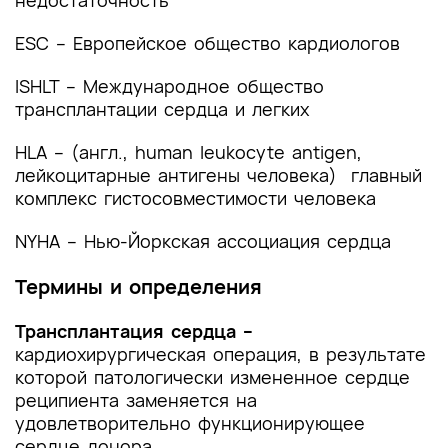
недостаточность
Приложение Б. Алгоритмы действий врача
ESC – Европейское общество кардиологов
Приложение В. Информация для пациента
ISHLT – Международное общество
Приложение Г1-ГN. Шкалы оценки, вопросники
трансплантации сердца и легких
и другие оценочные инструменты состояния
пациента, приведенные в клинических
HLA – (англ., human leukocyte antigen,
рекомендациях
лейкоцитарные антигены человека) главный
комплекс гистосовместимости человека
NYHA – Нью-Йоркская ассоциация сердца
Термины и определения
Трансплантация сердца –
кардиохирургическая операция, в результате
которой патологически измененное сердце
реципиента заменяется на
удовлетворительно функционирующее
сердце донора.