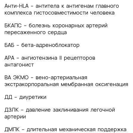
Анти-HLA – антитела к антигенам главного
состояния (группы заболеваний или
состояний)
комплекса гистосовместимости человека
2. Диагностика заболевания или состояния
БКАПС – болезнь коронарных артерий
(группы заболеваний или состояний)
пересаженного сердца
медицинские показания и противопоказания к
применению методов диагностики
БАБ – бета-адреноблокатор
2.1 Жалобы и анамнез
АРА – ангиотензина II рецепторов
антагонист
2.2 Физикальное обследование
ВА ЭКМО – вено-артериальная
2.3 Лабораторные диагностические
экстракорпоральная мембранная оксигенация
исследования
ДД – диуретики
2.4 Инструментальные диагностические
исследования
ДЗЛК – давление заклинивания легочной
артерии
2.5 Иные диагностические исследования
ДМПК – длительная механическая поддержка
3. Лечение, включая медикаментозную и