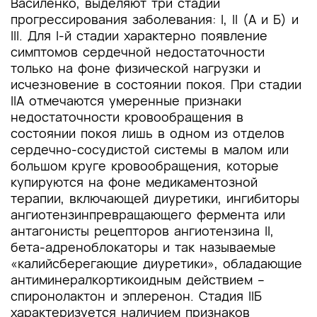
Василенко, выделяют три стадии
прогрессирования заболевания: I, II (A и Б) и
III. Для I-й стадии характерно появление
симптомов сердечной недостаточности
только на фоне физической нагрузки и
исчезновение в состоянии покоя. При стадии
IIA отмечаются умеренные признаки
недостаточности кровообращения в
состоянии покоя лишь в одном из отделов
сердечно-сосудистой системы в малом или
большом круге кровообращения, которые
купируются на фоне медикаментозной
терапии, включающей диуретики, ингибиторы
ангиотензинпревращающего фермента или
антагонисты рецепторов ангиотензина II,
бета-адреноблокаторы и так называемые
«калийсберегающие диуретики», обладающие
антиминералкортикоидным действием –
спиронолактон и эплеренон. Стадия IIБ
характеризуется наличием признаков