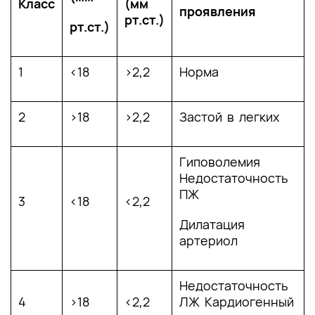
Класс
(мм
проявления
рт.ст.)
рт.ст.)
1
<18
>2,2
Норма
2
>18
>2,2
Застой в легких
Гиповолемия
Недостаточность
ПЖ
3
<18
<2,2
Дилатация
артериол
Недостаточность
4
>18
<2,2
ЛЖ Кардиогенный