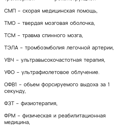
Список литературы
СМП – скорая медицинская помощь,
Приложение А1. Состав рабочей группы по
разработке и пересмотру клинических
ТМО – твердая мозговая оболочка,
рекомендаций
ТСМ – травма спинного мозга,
Приложение А2. Методология разработки
клинических рекомендаций
ТЭЛА – тромбоэмболия легочной артерии,
Приложение А3. Справочные материалы,
УВЧ – ультравысокочастотная терапия,
включая соответствие показаний к
применению и противопоказаний, способов
УФО – ультрафиолетовое облучение.
применения и доз лекарственных препаратов,
инструкции по применению лекарственного
ОФВ1 – объем форсируемого выдоха за 1
препарата
секунду,
Приложение Б. Алгоритмы действий врача
ФЗТ – физиотерапия,
Приложение В. Информация для пациента
ФРМ – физическая и реабилитационная
медицина,
Приложение Г1-ГN. Шкалы оценки, вопросники