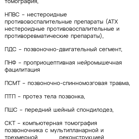
томография,
4. Медицинская реабилитация и санаторно-
НПВС – нестероидные
курортное лечение, медицинские показания и
противовоспалительные препараты (АТХ
противопоказания к применению методов
нестероидные противовоспалительные и
медицинской реабилитации, в том числе
противоревматические препараты),
основанных на использовании природных
лечебных факторов
ПДС – позвоночно-двигательный сегмент,
5. Профилактика и диспансерное наблюдение,
ПНФ – проприоцептивная нейромышечная
медицинские показания и противопоказания к
фацилитация
применению методов профилактики
6. Организация оказания медицинской помощи
ПСМТ – позвоночно-спинномозговая травма,
7. Дополнительная информация (в том числе
ПТП – протез тела позвонка,
факторы, влияющие на исход заболевания или
состояния)
ПШС – передний шейный спондилодез,
Критерии оценки качества медицинской
СКТ – компьютерная томография
помощи
позвоночника с мультипланарной и
трехмерной реконструкцией