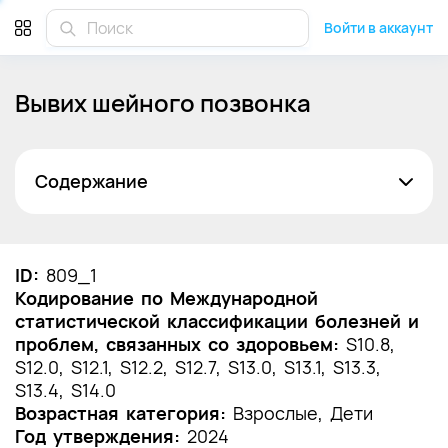
Войти в аккаунт
Вывих шейного позвонка
Содержание
Список сокращений
Термины и определения
ID:
809_1
Кодирование по Международной
1. Краткая информация по заболеванию или
статистической классификации болезней и
состоянию (группы заболеваний или
проблем, связанных со здоровьем:
состояний)
S10.8,
S12.0, S12.1, S12.2, S12.7, S13.0, S13.1, S13.3,
1.1 Определение заболевания или состояния
S13.4, S14.0
(группы заболеваний или состояний)
Возрастная категория:
Взрослые, Дети
Год утверждения:
2024