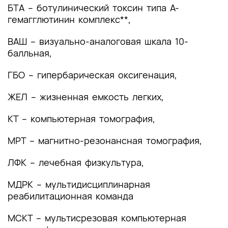
(группы заболеваний или состояний)
БТА – ботулинический токсин типа A-
медицинские показания и противопоказания к
гемагглютинин комплекс**,
применению методов диагностики
ВАШ – визуально-аналоговая шкала 10-
2.1 Жалобы и анамнез
балльная,
2.2 Физикальное обследование
ГБО – гипербарическая оксигенация,
2.3 Лабораторные диагностические
ЖЕЛ – жизненная емкость легких,
исследования
КТ – компьютерная томография,
2.4 Инструментальные диагностические
исследования
МРТ – магнитно-резонансная томография,
2.5 Иные диагностические исследования
ЛФК – лечебная физкультура,
3. Лечение, включая медикаментозную и
МДРК – мультидисциплинарная
немедикаментозную терапии, диетотерапию,
реабилитационная команда
обезболивание, медицинские показания и
противопоказания к применению методов
МСКТ – мультисрезовая компьютерная
лечения