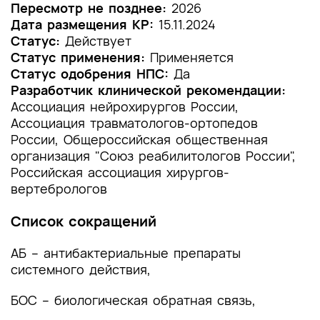
1.2 Этиология и патогенез заболевания или
Пересмотр не позднее:
2026
состояния (группы заболеваний или
Дата размещения КР:
15.11.2024
состояний)
Статус:
Действует
Статус применения:
Применяется
1.3 Эпидемиология заболевания или состояния
Статус одобрения НПС:
Да
(группы заболеваний или состояний)
Разработчик клинической рекомендации:
Ассоциация нейрохирургов России,
1.4 Особенности кодирования заболевания или
Ассоциация травматологов-ортопедов
состояния (группы заболеваний или
России, Общероссийская общественная
состояний) по Международной
организация "Союз реабилитологов России",
статистической классификации болезней и
проблем, связанных со здоровьем
Российская ассоциация хирургов-
вертебрологов
1.5 Классификация заболевания или состояния
(группы заболеваний или состояний)
Список сокращений
1.6 Клиническая картина заболевания или
АБ – антибактериальные препараты
состояния (группы заболеваний или
системного действия,
состояний)
БОС – биологическая обратная связь,
2. Диагностика заболевания или состояния