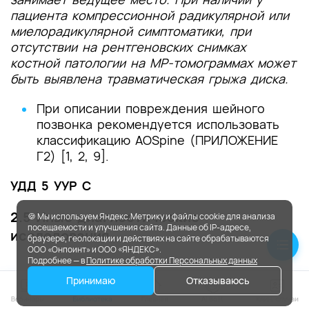
пациента компрессионной радикулярной или
миелорадикулярной симптоматики, при
отсутствии на рентгеновских снимках
костной патологии на МР-томограммах может
быть выявлена травматическая грыжа диска.
При описании повреждения шейного
позвонка рекомендуется использовать
классификацию AOSpine (ПРИЛОЖЕНИЕ
Г2) [1, 2, 9].
УДД 5 УУР С
2.5 Иные диагностические
🍪 Мы используем Яндекс.Метрику и файлы cookie для анализа
посещаемости и улучшения сайта. Данные об IP-адресе,
исследования
браузере, геолокации и действиях на сайте обрабатываются
ООО «Онпоинт» и ООО «ЯНДЕКС».
Подробнее — в
Политике обработки Персональных данных
Рекомендуется
выполнение
Принимаю
Отказываюсь
рентгенографии шейного отдела
позвоночника в трех проекциях