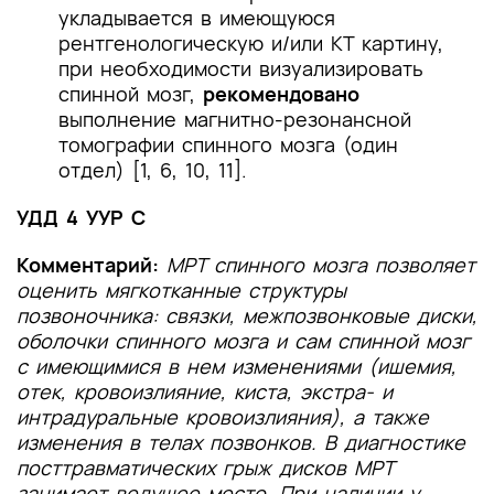
укладывается в имеющуюся
рентгенологическую и/или КТ картину,
при необходимости визуализировать
спинной мозг,
рекомендовано
выполнение магнитно-резонансной
томографии спинного мозга (один
отдел) [1, 6, 10, 11].
УДД 4 УУР С
Комментарий:
МРТ спинного мозга позволяет
оценить мягкотканные структуры
позвоночника: связки, межпозвонковые диски,
оболочки спинного мозга и сам спинной мозг
с имеющимися в нем изменениями (ишемия,
отек, кровоизлияние, киста, экстра- и
интрадуральные кровоизлияния), а также
изменения в телах позвонков. В диагностике
посттравматических грыж дисков МРТ
занимает ведущее место. При наличии у