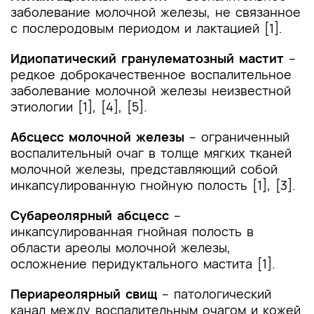
заболевание молочной железы, не связанное
с послеродовым периодом и лактацией [1].
Идиопатический гранулематозный мастит
–
редкое доброкачественное воспалительное
заболевание молочной железы неизвестной
этиологии [1], [4], [5].
Абсцесс молочной железы
– ограниченный
воспалительный очаг в толще мягких тканей
молочной железы, представляющий собой
инкапсулированную гнойную полость [1], [3].
Субареолярный абсцесс
–
инкапсулированная гнойная полость в
области ареолы молочной железы,
осложнение перидуктального мастита [1].
Периареолярный свищ
– патологический
канал между воспалительным очагом и кожей