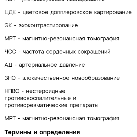
2. Диагностика заболевания или состояния
ЦДК - цветовое допплеровское картирование
(группы заболеваний или состояний)
медицинские показания и противопоказания к
ЭК - эхоконтрастирование
применению методов диагностики
МРТ - магнитно-резонансная томография
2.1 Жалобы и анамнез
2.2 Физикальное обследование
ЧСС - частота сердечных сокращений
2.3 Лабораторные диагностические
АД - артериальное давление
исследования
ЗНО - злокачественное новообразование
2.4 Инструментальные диагностические
исследования
НПВС - нестероидные
противовоспалительные и
2.5 Иные диагностические исследования
противоревматические препараты
3. Лечение, включая медикаментозную и
МРТ - магнитно-резонансная томография
немедикаментозную терапии, диетотерапию,
обезболивание, медицинские показания и
Термины и определения
противопоказания к применению методов