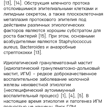
[13], [14]. Обструкция млечного протока
отслоившимися эпителиальными клетками и
липидным секретом, а также плоскоклеточная
метаплазия протокового эпителия под
действием различных этиологических
факторов являются хорошим субстратом для
роста бактерий [15]. При этом, основными
возбудителями являются Staphylococcus
aureus, Bacteroides и анаэробные
стрептококки [13].
Идиопатический гранулематозный мастит
(идиопатический гранулематозно-дольковый
мастит, ИГМ) – редкое доброкачественное
воспалительное заболевание молочной
железы неизвестной этиологии
(неспецифический аутоиммунный
воспалительный процесс) [1], [4], [5]. В
настоящее время этиология и патогенез ИГМ
полностью не изучены. Риск ГЛМ