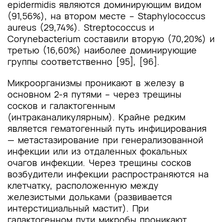
epidermidis являются доминирующим видом
(91,56%), на втором месте – Staphylococcus
aureus (29,74%). Streptococcus и
Corynebacterium составили вторую (70,20%) и
третью (16,60%) наиболее доминирующие
группы соответственно [95], [96].
Микроорганизмы проникают в железу в
основном 2-я путями – через трещины
сосков и галактогенным
(интраканаликулярным). Крайне редким
является гематогенный путь инфицирования
— метастазирование при генерализованной
инфекции или из отдаленных фокальных
очагов инфекции. Через трещины сосков
возбудители инфекции распространяются на
клетчатку, расположенную между
железистыми дольками (развивается
интерстициальный мастит). При
галактогенном пути микробы проникают