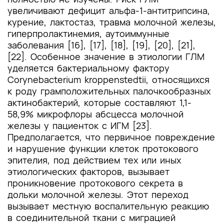
увеличивают дефицит альфа-1-антитрипсина,
курение, лактостаз, травма молочной железы,
гиперпролактинемия, аутоиммунные
заболевания [16], [17], [18], [19], [20], [21],
[22]. Особенное значение в этиологии ГЛМ
уделяется бактериальному фактору
Corynebacterium kroppenstedtii, относящихся
к роду грамположительных палочкообразных
актинобактерий, которые составляют 1,1-
58,9% микрофлоры абсцесса молочной
железы у пациенток с ИГМ [23].
Предполагается, что первичное повреждение
и нарушение функции клеток протокового
эпителия, под действием тех или иных
этиологических факторов, вызывает
проникновение протокового секрета в
дольки молочной железы. Этот переход
вызывает местную воспалительную реакцию
в соединительной ткани с миграцией