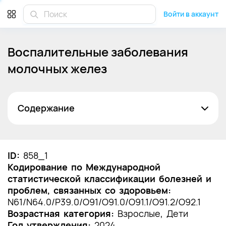
Войти в аккаунт
Воспалительные заболевания
молочных желез
Содержание
Список сокращений
Термины и определения
ID:
858_1
Кодирование по Международной
1. Краткая информация по заболеванию или
статистической классификации болезней и
состоянию (группы заболеваний или
проблем, связанных со здоровьем:
состояний)
N61/N64.0/P39.0/O91/O91.0/O91.1/O91.2/O92.1
1.1 Определение заболевания или состояния
Возрастная категория:
Взрослые, Дети
(группы заболеваний или состояний)
Год утверждения:
2024