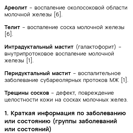
Приложение Г1-ГN. Шкалы оценки, вопросники
Ареолит
– воспаление околосоковой области
и другие оценочные инструменты состояния
молочной железы [6].
пациента, приведенные в клинических
рекомендациях
Телит
– воспаление соска молочной железы
[6].
Интрадуктальный мастит
(галактофорит) –
внутрипротоковое воспаление молочной
железы [1].
Перидуктальный мастит
– воспалительное
заболевание субареолярных протоков МЖ [1].
Трещины сосков
– дефект, повреждение
целостности кожи на сосках молочных желез.
1. Краткая информация по заболеванию
или состоянию (группы заболеваний
или состояний)