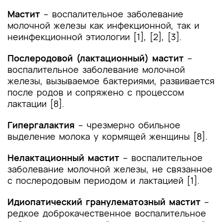
лечения
Мастит
– воспалительное заболевание
молочной железы как инфекционной, так и
4. Медицинская реабилитация и санаторно-
неинфекционной этиологии [1], [2], [3].
курортное лечение, медицинские показания и
противопоказания к применению методов
Послеродовой (лактационный) мастит
–
медицинской реабилитации, в том числе
воспалительное заболевание молочной
основанных на использовании природных
железы, вызываемое бактериями, развивается
лечебных факторов
после родов и сопряжено с процессом
лактации [8].
5. Профилактика и диспансерное наблюдение,
медицинские показания и противопоказания к
Гипергалактия
– чрезмерно обильное
применению методов профилактики
выделение молока у кормящей женщины [8].
6. Организация оказания медицинской помощи
Нелактационный мастит
– воспалительное
заболевание молочной железы, не связанное
7. Дополнительная информация (в том числе
факторы, влияющие на исход заболевания или
с послеродовым периодом и лактацией [1].
состояния)
Идиопатический гранулематозный мастит
–
Критерии оценки качества медицинской
редкое доброкачественное воспалительное