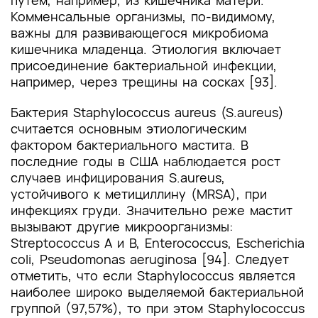
путем, например, из кишечника матери.
Комменсальные организмы, по-видимому,
важны для развивающегося микробиома
кишечника младенца. Этиология включает
присоединение бактериальной инфекции,
например, через трещины на сосках [93].
Бактерия Staphylococcus aureus (S.aureus)
считается основным этиологическим
фактором бактериального мастита. В
последние годы в США наблюдается рост
случаев инфицирования S.aureus,
устойчивого к метициллину (MRSA), при
инфекциях груди. Значительно реже мастит
вызывают другие микроорганизмы:
Streptococcus A и B, Enterococcus, Escherichia
coli, Pseudomonas aeruginosa [94]. Следует
отметить, что если Staphylococcus является
наиболее широко выделяемой бактериальной
группой (97,57%), то при этом Staphylococcus