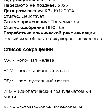
Пересмотр не позднее:
2026
1.2 Этиология и патогенез заболевания или
Дата размещения КР:
19.12.2024
состояния (группы заболеваний или
Статус:
Действует
состояний)
Статус применения:
Применяется
Статус одобрения НПС:
Да
1.3 Эпидемиология заболевания или состояния
Разработчик клинической рекомендации:
(группы заболеваний или состояний)
Российское общество акушеров-гинекологов
1.4 Особенности кодирования заболевания или
Список сокращений
состояния (группы заболеваний или
состояний) по Международной
МЖ - молочная железа
статистической классификации болезней и
проблем, связанных со здоровьем
НЛМ - нелактационный мастит
1.5 Классификация заболевания или состояния
ПДМ - перидуктальный мастит
(группы заболеваний или состояний)
ИГМ - идиопатический гранулематозный
1.6 Клиническая картина заболевания или
мастит
состояния (группы заболеваний или
состояний)
УЗИ - ультразвуковое исследование