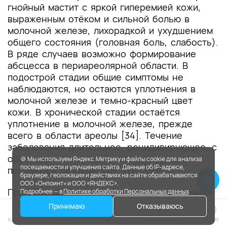
гнойный мастит с яркой гиперемией кожи,
выраженным отёком и сильной болью в
молочной железе, лихорадкой и ухудшением
общего состояния (головная боль, слабость).
В ряде случаев возможно формирование
абсцесса в периареолярной области. В
подострой стадии общие симптомы не
наблюдаются, но остаются уплотнения в
молочной железе и темно-красный цвет
кожи. В хронической стадии остаётся
уплотнение в молочной железе, прежде
всего в области ареолы [34]. Течение
заболевания длительное, рецидивирующее, с
образованием свищей, которые трудно
🍪 Мы используем Яндекс.Метрику и файлы cookie для анализа
посещаемости и улучшения сайта. Данные об IP-адресе,
поддаются лечению [11], [13], [35].
браузере, геолокации и действиях на сайте обрабатываются
ООО «Онпоинт» и ООО «ЯНДЕКС».
При ИГМ обычно поражается одна молочная
Подробнее — в
Политике обработки Персональных данных
железа, причём заболевание может
Принимаю
Отказываюсь
манифестировать в любом квадранте, за