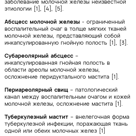
помощи
заболевание молочной железы неизвестной
этиологии [1], [4], [5].
Список литературы
Абсцесс молочной железы
- ограниченный
Приложение А1. Состав рабочей группы по
воспалительный очаг в толще мягких тканей
разработке и пересмотру клинических
молочной железы, представляющий собой
рекомендаций
инкапсулированную гнойную полость [1], [3].
Приложение А2. Методология разработки
Субареолярный абсцесс
–
клинических рекомендаций
инкапсулированная гнойная полость в
области ареолы молочной железы,
Приложение А3. Справочные материалы,
осложнение перидуктального мастита [1].
включая соответствие показаний к
применению и противопоказаний, способов
Периареолярный свищ
– патологический
применения и доз лекарственных препаратов,
канал между воспалительным очагом и кожей
инструкции по применению лекарственного
молочной железы, осложнение мастита [1].
препарата
Туберкулезный мастит
– внелегочная форма
Приложение Б. Алгоритмы действий врача
туберкулезной инфекции, поражающая ткань
Приложение В. Информация для пациента
одной или обеих молочных желез [1]