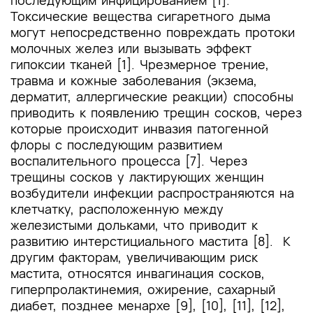
последующим инфицированием [1].
Токсические вещества сигаретного дыма
могут непосредственно повреждать протоки
молочных желез или вызывать эффект
гипоксии тканей [1]. Чрезмерное трение,
травма и кожные заболевания (экзема,
дерматит, аллергические реакции) способны
приводить к появлению трещин сосков, через
которые происходит инвазия патогенной
флоры с последующим развитием
воспалительного процесса [7]. Через
трещины сосков у лактирующих женщин
возбудители инфекции распространяются на
клетчатку, расположенную между
железистыми дольками, что приводит к
развитию интерстициального мастита [8]. К
другим факторам, увеличивающим риск
мастита, относятся инвагинация сосков,
гиперпролактинемия, ожирение, сахарный
диабет, позднее менархе [9], [10], [11], [12],