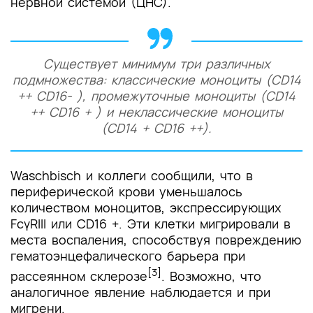
нервной системой (ЦНС).
Существует минимум три различных
подмножества: классические моноциты (CD14
++ CD16- ), промежуточные моноциты (CD14
++ CD16 + ) и неклассические моноциты
(CD14 + CD16 ++).
Waschbisch и коллеги сообщили, что в
периферической крови уменьшалось
количеством моноцитов, экспрессирующих
FcγRIII или CD16 +. Эти клетки мигрировали в
места воспаления, способствуя повреждению
гематоэнцефалического барьера при
[3]
рассеянном склерозе
. Возможно, что
аналогичное явление наблюдается и при
мигрени.