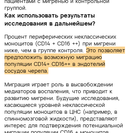
пациентами с мигренью и контрольной
группой.
Как использовать результаты
исследования в дальнейшем?
Процент периферических неклассических
моноцитов (CD14 + CD16 ++) при мигрени
ниже, чем в группе контроля.
Это позволяет
предположить возможную миграцию
популяции CD14+ CD16++ в эндотелий
сосудов черепа.
Миграция играет роль в высвобождении
медиаторов воспаления, что приводит к
развитию мигрени. Будущие исследования,
касающиеся уровней неклассической
популяции моноцитов в ЦНС (например, в
спинномозговой жидкости), представляют
интерес для подтверждения потенциальной
миграции популяции CD16 + моноцитов.