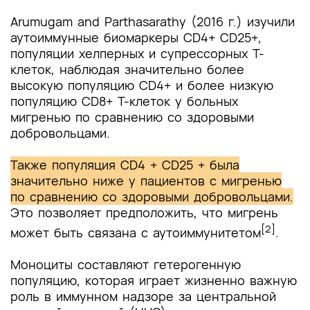
Arumugam and Parthasarathy (2016 г.) изучили
аутоиммунные биомаркеры CD4+ CD25+,
популяции хелперных и супрессорных Т-
клеток, наблюдая значительно более
высокую популяцию CD4+ и более низкую
популяцию CD8+ Т-клеток у больных
мигренью по сравнению со здоровыми
добровольцами.
Также популяция CD4 + CD25 + была
значительно ниже у пациентов с мигренью
по сравнению со здоровыми добровольцами.
Это позволяет предположить, что мигрень
[2]
может быть связана с аутоиммунитетом
.
Моноциты составляют гетерогенную
популяцию, которая играет жизненно важную
роль в иммунном надзоре за центральной