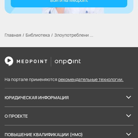
Войти на Medpoint
Главная
Библиотека
Злоупотреблени ...
На портале применяются
рекомендательные технологии.
ЮРИДИЧЕСКАЯ ИНФОРМАЦИЯ
Лицензия на образовательные услуги
О ПРОЕКТЕ
Пользовательское соглашение
О нас
Политика в отношении обработки персональных данных
ПОВЫШЕНИЕ КВАЛИФИКАЦИИ (НМО)