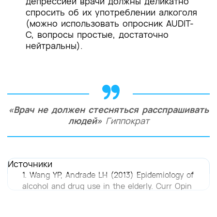
депрессией врачи должны деликатно
спросить об их употреблении алкоголя
(можно использовать опросник AUDIT-
C, вопросы простые, достаточно
нейтральны).
«Врач не должен стесняться расспрашивать
людей»
Гиппократ
Источники
1. Wang YP, Andrade LH (2013) Epidemiology of
alcohol and drug use in the elderly. Curr Opin
Psychiatry 26:343–348
2.Tevik K, Bergh S, Selbæk G, Johannessen A,