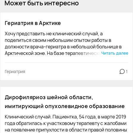
Может быть интересно
Гериатрия в Арктике
Хочу представить не клинический случай, а
поделиться своим небольшим опытом работы в
должности врача-гериатра в небольшой больнице в
Арктической зоне. На базе терапевтического
Читать далее
отделения больницы согласно предписаниям
Министерства Здравоохранения была введена 1
Гериатрия
1
гериатрическая койка. Главная проблема, с которой
столкнулась, начая работать, что ни большинство
представителей медицинского сообщества, ни сами
пациенты и их родственники не понимали, зачем это
Дирофиляриоз шейной области,
сделано, в чем заключается работа гериатра. Первым
делом я наладила сотрудничество с социальной
имитирующий опухолевидное образование
службой. Специалистами данной службы
Клинический случай. Пациентка, 54 года, в марте 2019
направлялись одинокие пожилые люди, живущие в
года обратилась к участковому терапевту с жалобами
сельской местности, которые были неспособны к
на появление припухлости в области правой половины
самостоятельному проживанию и испытывали