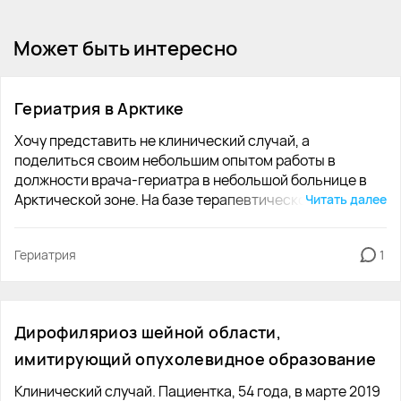
Может быть интересно
Гериатрия в Арктике
Хочу представить не клинический случай, а
поделиться своим небольшим опытом работы в
должности врача-гериатра в небольшой больнице в
Арктической зоне. На базе терапевтического
Читать далее
отделения больницы согласно предписаниям
Министерства Здравоохранения была введена 1
Гериатрия
1
гериатрическая койка. Главная проблема, с которой
столкнулась, начая работать, что ни большинство
представителей медицинского сообщества, ни сами
пациенты и их родственники не понимали, зачем это
Дирофиляриоз шейной области,
сделано, в чем заключается работа гериатра. Первым
делом я наладила сотрудничество с социальной
имитирующий опухолевидное образование
службой. Специалистами данной службы
Клинический случай. Пациентка, 54 года, в марте 2019
направлялись одинокие пожилые люди, живущие в