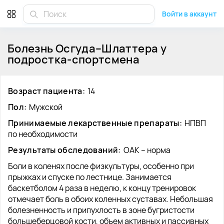
Войти в аккаунт
Болезнь Осгуда–Шлаттера у
подростка-спортсмена
Возраст пациента
:
14
Пол
:
Мужской
Принимаемые лекарственные препараты
:
НПВП
по необходимости
Результаты обследований
:
ОАК – норма
Боли в коленях после физкультуры, особенно при
прыжках и спуске по лестнице. Занимается
баскетболом 4 раза в неделю, к концу тренировок
отмечает боль в обоих коленных суставах. Небольшая
болезненность и припухлость в зоне бугристости
большеберцовой кости, объем активных и пассивных