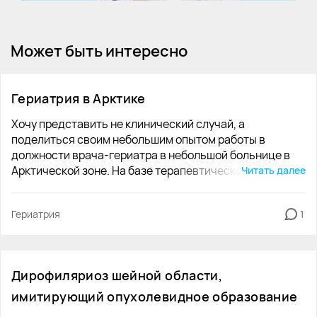
Может быть интересно
Гериатрия в Арктике
Хочу представить не клинический случай, а
поделиться своим небольшим опытом работы в
должности врача-гериатра в небольшой больнице в
Арктической зоне. На базе терапевтического
Читать далее
отделения больницы согласно предписаниям
Министерства Здравоохранения была введена 1
Гериатрия
1
гериатрическая койка. Главная проблема, с которой
столкнулась, начая работать, что ни большинство
представителей медицинского сообщества, ни сами
пациенты и их родственники не понимали, зачем это
Дирофиляриоз шейной области,
сделано, в чем заключается работа гериатра. Первым
делом я наладила сотрудничество с социальной
имитирующий опухолевидное образование
службой. Специалистами данной службы