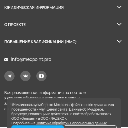
ЮРИДИЧЕСКАЯ ИНФОРМАЦИЯ
Лицензия на образовательные услуги
О ПРОЕКТЕ
Пользовательское соглашение
О нас
Политика в отношении обработки персональных данных
ПОВЫШЕНИЕ КВАЛИФИКАЦИИ (НМО)
Партнеры
Согласие на обработку персональных данных
Баллы НМО: правила аккредитации
Наши лекторы
info@medpoint.pro
Правила применения рекомендательных технологий
Налоговый вычет за обучение
Карта сайта
Оферта на услуги доступа
Оферта на образовательные услуги
Вся размещенная информация на портале
Оплата
является объектом авторского права и
запрещена к копированию без согласия
🍪 Мы используем Яндекс.Метрику и файлы cookie для анализа
Сведения об образовательной организации
авторов. 2019-
2026
© Все права защищены.
посещаемости и улучшения сайта. Данные об IP-адресе,
браузере, геолокации и действиях на сайте обрабатываются
ООО «Онпоинт» и ООО «ЯНДЕКС».
Подробнее — в
Политике обработки Персональных данных