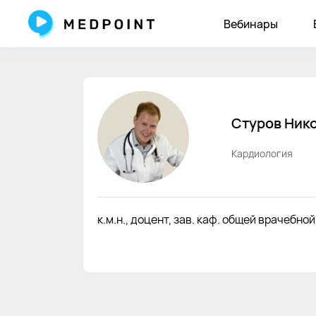
Стуров Николай Владимирович кардиолог
Вебинары
Стуров
Ник
Кардиология
к.м.н., доцент, зав. каф. общей врачеб