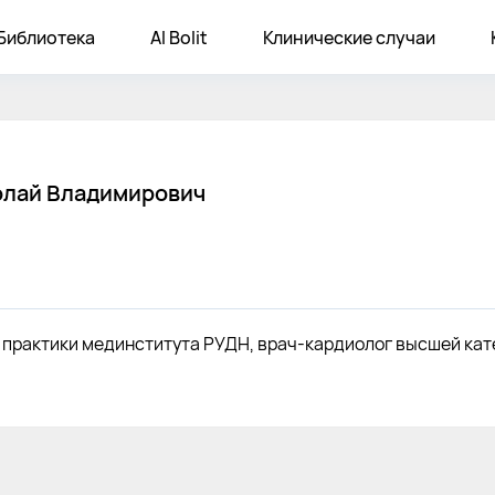
Библиотека
AI Bolit
Клинические случаи
олай
Владимирович
ной практики мединститута РУДН, врач-кардиолог высшей ка