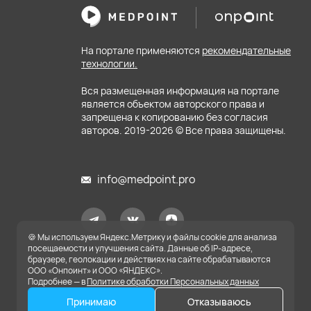
На портале применяются
рекомендательные
технологии.
Вся размещенная информация на портале
является объектом авторского права и
запрещена к копированию без согласия
авторов. 2019-
2026
© Все права защищены.
info@medpoint.pro
🍪 Мы используем Яндекс.Метрику и файлы cookie для анализа
посещаемости и улучшения сайта. Данные об IP-адресе,
браузере, геолокации и действиях на сайте обрабатываются
ООО «Онпоинт» и ООО «ЯНДЕКС».
Подробнее — в
Политике обработки Персональных данных
Принимаю
Отказываюсь