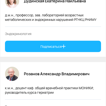
Дудинская
Екатерина
Наильевна
д.м.н., профессор, зав. лабораторией возрастных
метаболических и эндокринных нарушений РГНКЦ РНИМУ
Эндокринология
Подписаться
Розанов
Александр
Владимирович
к.м.н., доцент каф. общей врачебной практики МОНИКИ;
руководитель курса гериатрии