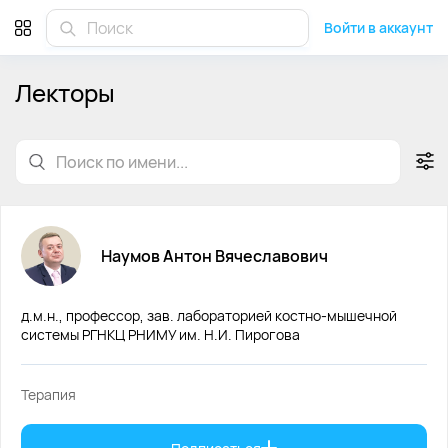
Лекторы Medpoint
Войти в аккаунт
Лекторы
Наумов
Антон
Вячеславович
д.м.н., профессор, зав. лабораторией костно-мышечной
системы РГНКЦ РНИМУ им. Н.И. Пирогова
Терапия