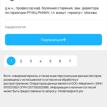
д.м.н., профессор каф. болезней старения, зам. директора
по гериатрии РГНКЦ РНИМУ, гл. внешт. гериатр г. Москвы
Кардиология
Подписаться
1
2
3
4
5
6
7
Фото- и видеоматериалы, а также иные персональные данные лекторов
размещены с их письменного согласия на обработку и
распространение. Оператором данных является ООО «Медпоинт» (ИНН
9703210921 ОГРН 1257700202088). Информация о наличии согласий
может быть предоставлена по запросу: info@medpoint.pro