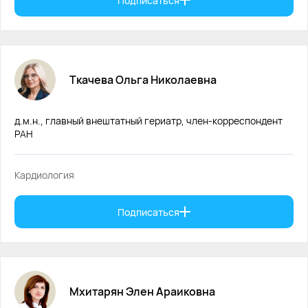
Подписаться
Ткачева
Ольга
Николаевна
д.м.н., главный внештатный гериатр, член-корреспондент
РАН
Кардиология
Подписаться
Мхитарян
Элен
Араиковна