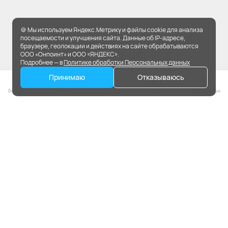
🍪 Мы используем Яндекс.Метрику и файлы cookie для анализа
посещаемости и улучшения сайта. Данные об IP-адресе,
браузере, геолокации и действиях на сайте обрабатываются
ООО «Онпоинт» и ООО «ЯНДЕКС».
Подробнее — в
Политике обработки Персональных данных
Принимаю
Отказываюсь
На портале применяются
рекомендательные технологии.
ЮРИДИЧЕСКАЯ ИНФОРМАЦИЯ