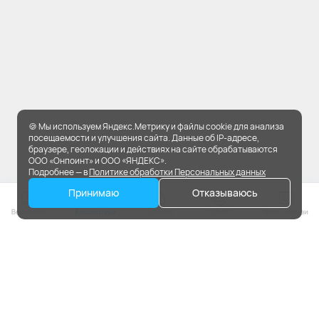
🍪 Мы используем Яндекс.Метрику и файлы cookie для анализа
посещаемости и улучшения сайта. Данные об IP-адресе,
браузере, геолокации и действиях на сайте обрабатываются
ООО «Онпоинт» и ООО «ЯНДЕКС».
Подробнее — в
Политике обработки Персональных данных
Принимаю
Отказываюсь