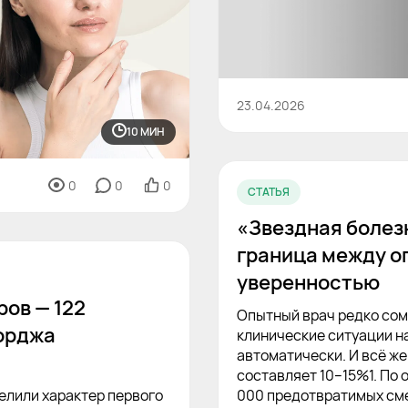
23.04.2026
10 МИН
0
0
0
СТАТЬЯ
«Звездная болезн
граница между о
уверенностью
ров — 122
Опытный врач редко сомн
орджа
клинические ситуации н
автоматически. И всё ж
составляет 10–15%1. По 
елили характер первого
000 предотвратимых см