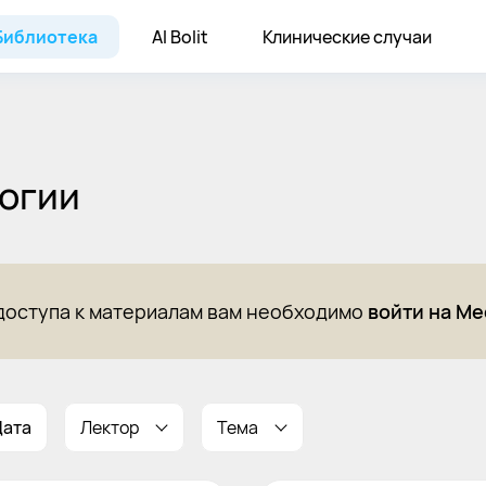
Библиотека
AI Bolit
Клинические случаи
логии
доступа к материалам вам необходимо
войти на Me
Дата
Лектор
Тема