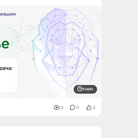
9 МИН
0
0
0