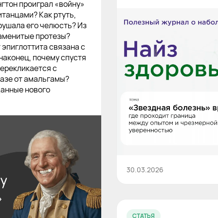
гтон проиграл «войну»
итанцами? Как ртуть,
рушала его челюсть? Из
наменитые протезы?
 эпиглоттита связана с
наконец, почему спустя
перекликается с
азе от амальгамы?
данные нового
30.03.2026
СТАТЬЯ