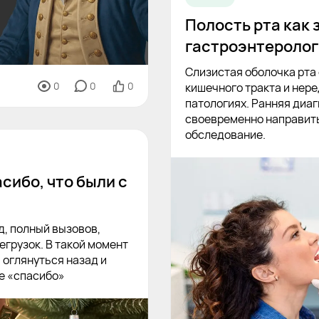
Полость рта как 
гастроэнтеролог
Слизистая оболочка рта
0
0
0
кишечного тракта и нере
патологиях. Ранняя диа
своевременно направить
обследование.
сибо, что были с
д, полный вызовов,
егрузок. В такой момент
 оглянуться назад и
ое «спасибо»