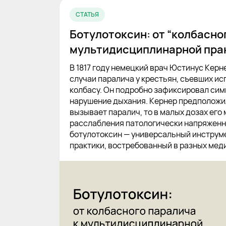
СТАТЬЯ
Ботулотоксин: от “колбасно
мультидисциплинарной пра
В 1817 году немецкий врач Юстинус Керн
случаи паралича у крестьян, съевших и
колбасу. Он подробно зафиксировал сим
нарушение дыхания. Кернер предположил
вызывает паралич, то в малых дозах его
расслабления патологически напряжен
ботулотоксин — универсальный инструм
практики, востребованный в разных мед