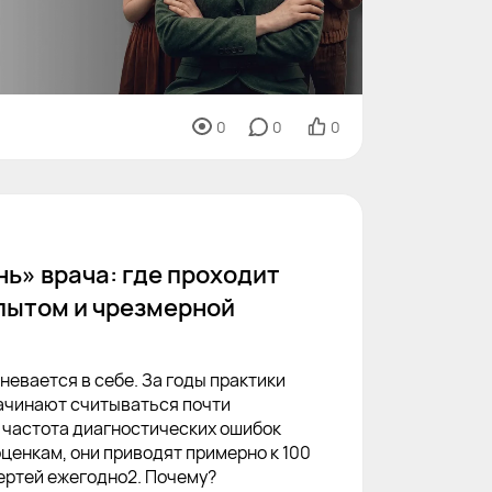
0
0
0
ь» врача: где проходит
пытом и чрезмерной
евается в себе. За годы практики
ачинают считываться почти
е частота диагностических ошибок
оценкам, они приводят примерно к 100
ертей ежегодно2. Почему?