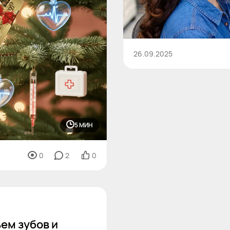
26.09.2025
5 МИН
0
2
0
ем зубов и