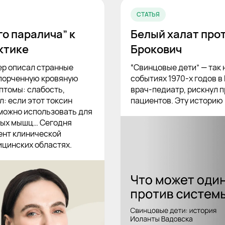
СТАТЬЯ
го паралича” к
Белый халат про
ктике
Брокович
ер описал странные
“Свинцовые дети” — так
спорченную кровяную
событиях 1970-х годов в
птомы: слабость,
врач-педиатр, рискнул 
: если этот токсин
пациентов. Эту историю 
 можно использовать для
ных мышц… Сегодня
ент клинической
ицинских областях.