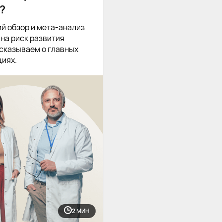
?
й обзор и мета-анализ
на риск развития
сказываем о главных
циях.
2 МИН