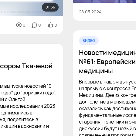
01:56
28.03.2024
0
0
0
ВИДЕО
Новости медицин
№61: Европейски
сором Ткачевой
медицины
Впервые в нашем выпуск
ем выпуске новостей 10
напрямую с конгресса Е
ода" до "воришки года".
Медицины. Девиз конгрес
й с Ольгой
долголетие в меняющемс
имые исследования 2023
оказались как достижени
 поднимались в
фундаментальные исслед
ья, поделитесь в
старения , генетики и о
ликации вдохновили и
дискуссии будут новый 
современные подходы к 