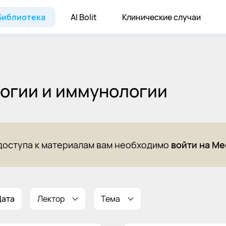
oint
Библиотека
AI Bolit
Клинические случаи
логии и иммунологии
доступа к материалам вам необходимо
войти на Me
Дата
Лектор
Тема