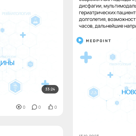
дисфагии, мультимодаль
гериатрических пациент
долголетия, возможност
часов, дальнейшие напр
33:24
0
0
0