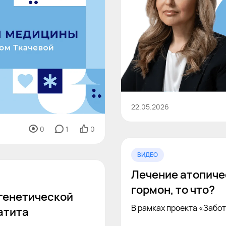
22.05.2026
0
1
0
ВИДЕО
Лечение атопиче
гормон, то что?
генетической
В рамках проекта «Забот
атита