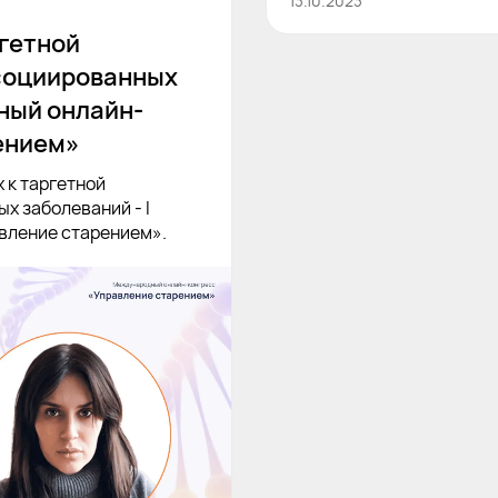
13.10.2023
гетной
социированных
ный онлайн-
ением»
 к таргетной
х заболеваний - I
вление старением».