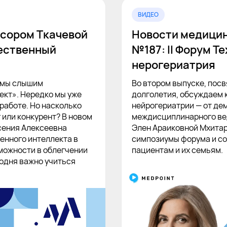
ВИДЕО
сором Ткачевой
Новости медицин
ественный
№187: II Форум Т
нерогериатрия
е мы слышим
Во втором выпуске, посв
ект». Нередко мы уже
долголетия, обсуждаем
работе. Но насколько
нейрогериатрии — от де
 или конкурент? В новом
междисциплинарного вед
сения Алексеевна
Элен Араиковной Мхита
енного интеллекта в
симпозиумы форума и с
зможности в облегчении
пациентам и их семьям.
годня важно учиться