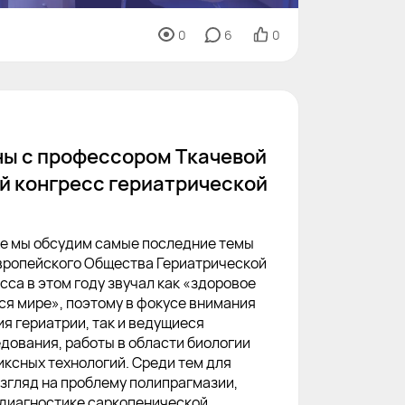
0
6
0
ы с профессором Ткачевой
й конгресс гериатрической
е мы обсудим самые последние темы
вропейского Общества Гериатрической
са в этом году звучал как «здоровое
я мире», поэтому в фокусе внимания
я гериатрии, так и ведущиеся
ования, работы в области биологии
миксных технологий. Среди тем для
взгляд на проблему полипрагмазии,
диагностике саркопенической