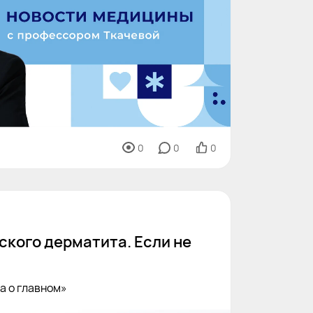
0
0
0
ского дерматита. Если не
а о главном»