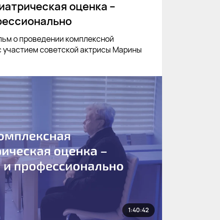
иатрическая оценка –
фессионально
льм о проведении комплексной
с участием советской актрисы Марины
1:40:42