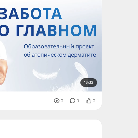
13:32
0
0
0