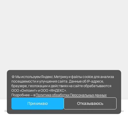
🍪 Мы используем Яндекс.Метрику и файлы cookie для анализа
посещаемости и улучшения сайта. Данные об IP-адресе,
браузере, геолокации и действиях на сайте обрабатываются
ООО «Онпоинт» и ООО «ЯНДЕКС».
Подробнее — в
Политике обработки Персональных данных
Принимаю
Отказываюсь