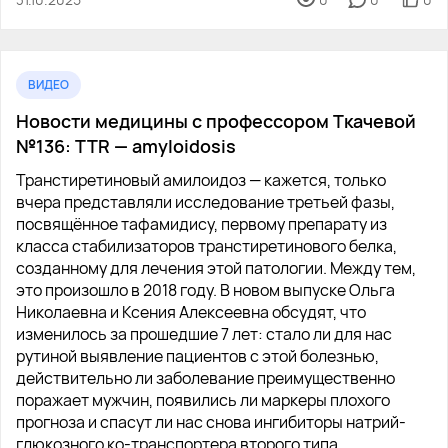
ВИДЕО
Новости медицины с профессором Ткачевой
№136: ТТR — amyloidosis
Транстиретиновый амилоидоз — кажется, только
вчера представляли исследование третьей фазы,
посвящённое тафамидису, первому препарату из
класса стабилизаторов транстиретинового белка,
созданному для лечения этой патологии. Между тем,
это произошло в 2018 году. В новом выпуске Ольга
Николаевна и Ксения Алексеевна обсудят, что
изменилось за прошедшие 7 лет: стало ли для нас
рутиной выявление пациентов с этой болезнью,
действительно ли заболевание преимущественно
поражает мужчин, появились ли маркеры плохого
прогноза и спасут ли нас снова ингибиторы натрий-
глюкозного ко-транспортера второго типа.