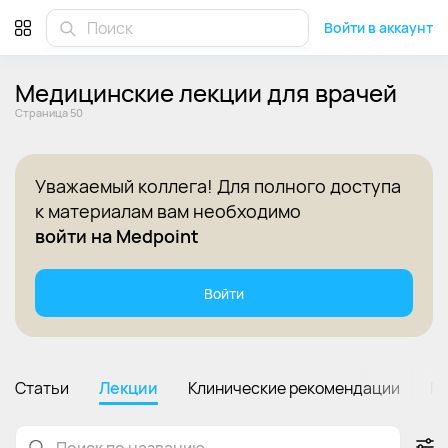
Бесплатные медицинские лекции для врачей онлайн - Стр
Войти в аккаунт
Медицинские лекции для врачей
Cтраница 50
Уважаемый коллега! Для полного доступа
к материалам вам необходимо
войти на Medpoint
Войти
Статьи
Лекции
Клинические рекомендации
П