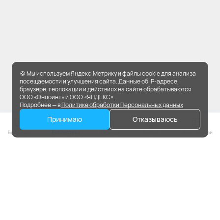
🍪 Мы используем Яндекс.Метрику и файлы cookie для анализа
посещаемости и улучшения сайта. Данные об IP-адресе,
браузере, геолокации и действиях на сайте обрабатываются
ООО «Онпоинт» и ООО «ЯНДЕКС».
Подробнее — в
Политике обработки Персональных данных
Принимаю
Отказываюсь
На портале применяются
рекомендательные технологии.