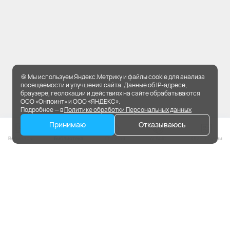
🍪 Мы используем Яндекс.Метрику и файлы cookie для анализа
посещаемости и улучшения сайта. Данные об IP-адресе,
браузере, геолокации и действиях на сайте обрабатываются
ООО «Онпоинт» и ООО «ЯНДЕКС».
Подробнее — в
Политике обработки Персональных данных
Принимаю
Отказываюсь
На портале применяются
рекомендательные технологии.