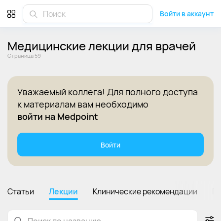
Бесплатные медицинские лекции для врачей онлайн - Стр
Войти в аккаунт
Медицинские лекции для врачей
Cтраница 59
Уважаемый коллега! Для полного доступа
к материалам вам необходимо
войти на Medpoint
Войти
Статьи
Лекции
Клинические рекомендации
П