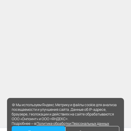
🍪 Мы используем Яндекс.Метрику и файлы cookie для анализа
посещаемости и улучшения сайта. Данные об IP-адресе,
браузере, геолокации и действиях на сайте обрабатываются
ООО «Онпоинт» и ООО «ЯНДЕКС».
Подробнее — в
Политике обработки Персональных данных