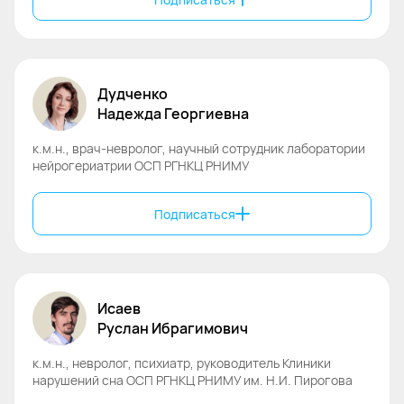
Дудченко
Надежда
Георгиевна
к.м.н., врач-невролог, научный сотрудник лаборатории
нейрогериатрии ОСП РГНКЦ РНИМУ
Подписаться
Исаев
Руслан
Ибрагимович
к.м.н., невролог, психиатр, руководитель Клиники
нарушений сна ОСП РГНКЦ РНИМУ им. Н.И. Пирогова