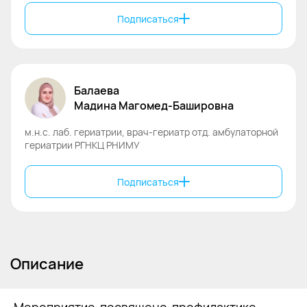
Подписаться
Балаева
Мадина
Магомед-Башировна
м.н.с. лаб. гериатрии, врач-гериатр отд. амбулаторной
гериатрии РГНКЦ РНИМУ
Подписаться
Описание