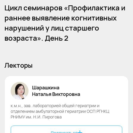
Цикл семинаров «Профилактика и
раннее выявление когнитивных
нарушений у лиц старшего
возраста». День 2
Лекторы
Шарашкина
Наталья
Викторовна
к.м.н., зав. лабораторией общей гериатрии и
отделением амбулаторной гериатрии ОСП РГНКЦ
РНИМУ им. Н.И. Пирогова
Подписаться