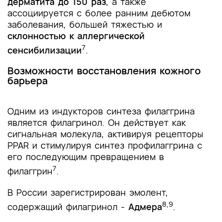
дерматита до 150 раз
, а также
ассоциируется с более ранним дебютом
заболевания, большей тяжестью и
склонностью к аллергической
7
сенсибилизации
.
Возможности восстановления кожного
барьера
Одним из индукторов синтеза филаггрина
является филагринол. Он действует как
сигнальная молекула, активируя рецепторы
PPAR и стимулируя синтез профилаггрина с
его последующим превращением в
7
филаггрин
.
В России зарегистрирован эмолент,
8,9
содержащий филагринол -
Адмера
.