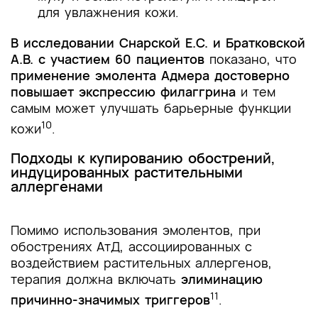
для увлажнения кожи.
В исследовании Снарской Е.С. и Братковской
А.В. с участием 60 пациентов
показано, что
применение эмолента Адмера достоверно
повышает экспрессию филаггрина
и тем
самым может улучшать барьерные функции
10
кожи
.
Подходы к купированию обострений,
индуцированных растительными
аллергенами
Помимо использования эмолентов, при
обострениях АтД, ассоциированных с
воздействием растительных аллергенов,
терапия должна включать
элиминацию
11
причинно-значимых триггеров
.