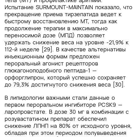
тела (МТ) и профилактике аритмий.
Испытание SURMOUNT-MAINTAIN показало, что
прекращение приема тирзепатида ведет к
быстрому восстановлению МТ, тогда как
продолжение терапии в максимально
переносимой дозе (МПД) позволяет
удержать снижение веса на уровне -21,9% к
112-й неделе [29]. В качестве альтернативы
инъекционным формам предложен
пероральный агонист рецепторов
глюкагоноподобного пептида-1 —
орфорглипрон, который успешно сохраняет
до 79,3% достигнутого снижения веса [30].
В липидологии важными стали данные о
первом пероральном ингибиторе PCSK9 —
ларопровстате. В дозе 30 мг в комбинации с
розувастатином препарат обеспечил
снижение ЛПНП на 80% от исходного уровня,
обладая при этом периодом полувыведения