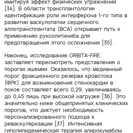
имитируя эффект физических упражнений
[34]. В области трансплантологии
идентификация роли интерферона 1-го типа в
развитии васкулопатии сердечного
аллотрансплантата (ВСА) открывает путь к
применению руксолитиниба для
предотвращения этого осложнения [35].
Наконец, исследование ORBITA-FIRE
заставляет пересмотреть представления о
порогах ишемии. Оказалось, что медианный
порог фракционного резерва кровотока
(ФРК) для возникновения стенокардии в
покое составляет всего 0,29, увеличиваясь
до 0,45 лишь при высокой нагрузке [36]. Это
значительно ниже общепринятых клинических
порогов, что диктует необходимость
персонализированного подхода к
реваскуляризации [37]. Интенсивная
гиполипидемическая терапия алирокумабом