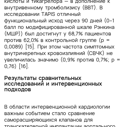
кислоты и тикагрелора — в дополнение к
внутривенному тромболизису (ВВТ). В
исследовании TAPIS отличный
функциональный исход через 90 дней (0–1
балл по модифицированной шкале Рэнкина
(МШР)) был достигнут у 68,7% пациентов
против 62,0% в контрольной группе (p =
0,0089) [15]. При этом частота симптомных
внутричерепных кровоизлияний (СВЧК) не
увеличилась значимо (0,9% против 0,7%; p =
0,76) [16].
Результаты сравнительных
исследований и интервенционных
подходов
В области интервенционной кардиологии
важным событием стало сравнение
саморасширяющихся клапанов для
транскатетерной имплантации аортального