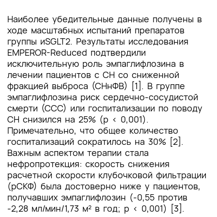
Наиболее убедительные данные получены в
ходе масштабных испытаний препаратов
группы иSGLT2. Результаты исследования
EMPEROR-Reduced подтвердили
исключительную роль эмпаглифлозина в
лечении пациентов с СН со сниженной
фракцией выброса (СНнФВ) [1]. В группе
эмпаглифлозина риск сердечно-сосудистой
смерти (ССС) или госпитализации по поводу
СН снизился на 25% (p < 0,001).
Примечательно, что общее количество
госпитализаций сократилось на 30% [2].
Важным аспектом терапии стала
нефропротекция: скорость снижения
расчетной скорости клубочковой фильтрации
(рСКФ) была достоверно ниже у пациентов,
получавших эмпаглифлозин (-0,55 против
-2,28 мл/мин/1,73 м² в год; p < 0,001) [3].