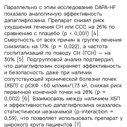
Параллельно с этим исследование DAPA-HF
показало аналогичную эффективность
дапаглифлозина. Препарат снизил риск
ухудшения течения СН или ССС на 26% по
сравнению с плацебо (p < 0,001) [4].
Смертность от всех причин в группе лечения
снизилась на 17% (p = 0,022), а частота
госпитализаций по поводу СН (ГСН) — на
30% [5]. Подгрупповой анализ подтвердил,
что дапаглифлозин сохраняет эффективность
и безопасность даже при наличии
сопутствующей хронической болезни почек
(ХБП) с рСКФ <60 мл/мин/1,73 м², снижая риск
первичной конечной точки на 28% (p =
0,002) [6]. Взаимосвязь между наличием ХБП
и эффективностью дапаглифлозина оказалась
статистически незначимой (p-interaction =
0,59), что позволяет использовать препарат у
широкого круга пациентов [7].