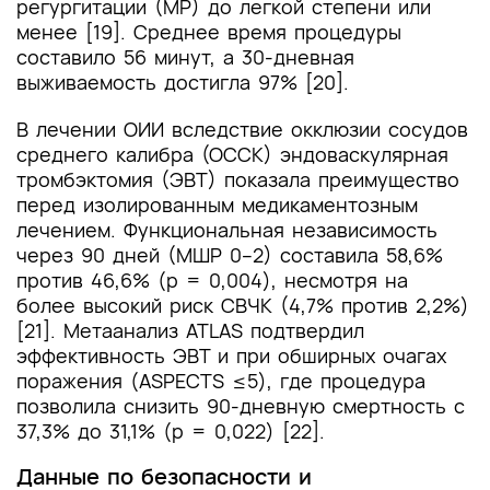
регургитации (МР) до легкой степени или
менее [19]. Среднее время процедуры
составило 56 минут, а 30-дневная
выживаемость достигла 97% [20].
В лечении ОИИ вследствие окклюзии сосудов
среднего калибра (ОССК) эндоваскулярная
тромбэктомия (ЭВТ) показала преимущество
перед изолированным медикаментозным
лечением. Функциональная независимость
через 90 дней (МШР 0–2) составила 58,6%
против 46,6% (p = 0,004), несмотря на
более высокий риск СВЧК (4,7% против 2,2%)
[21]. Метаанализ ATLAS подтвердил
эффективность ЭВТ и при обширных очагах
поражения (ASPECTS ≤5), где процедура
позволила снизить 90-дневную смертность с
37,3% до 31,1% (p = 0,022) [22].
Данные по безопасности и