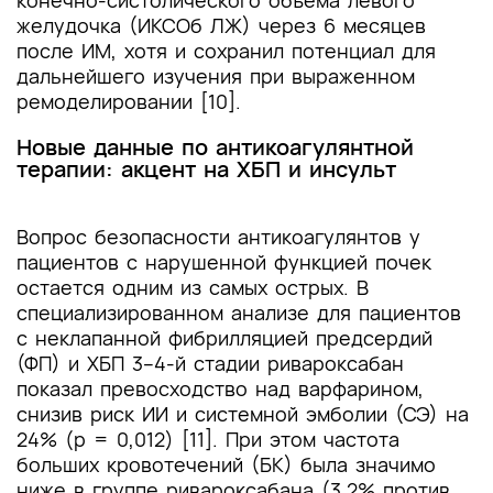
конечно-систолического объема левого
желудочка (ИКСОб ЛЖ) через 6 месяцев
после ИМ, хотя и сохранил потенциал для
дальнейшего изучения при выраженном
ремоделировании [10].
Новые данные по антикоагулянтной
терапии: акцент на ХБП и инсульт
Вопрос безопасности антикоагулянтов у
пациентов с нарушенной функцией почек
остается одним из самых острых. В
специализированном анализе для пациентов
с неклапанной фибрилляцией предсердий
(ФП) и ХБП 3–4-й стадии ривароксабан
показал превосходство над варфарином,
снизив риск ИИ и системной эмболии (СЭ) на
24% (p = 0,012) [11]. При этом частота
больших кровотечений (БК) была значимо
ниже в группе ривароксабана (3,2% против