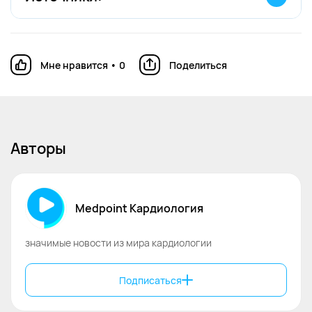
[1] Efficacy and Safety of Empagliflozin in
Patients with Heart Failure and Reduced
Мне нравится
•
0
Поделиться
Ejection Fraction: The EMPEROR-Reduced
Trial. The New England Journal of
Medicine. Ссылка:
https://www.nejm.org/doi/full/10.1056/NEJMo
a2022190
Авторы
[2] Efficacy and Safety of Empagliflozin in
Patients with Heart Failure and Reduced
Ejection Fraction: The EMPEROR-Reduced
Trial. The New England Journal of
Medpoint Кардиология
Medicine. Ссылка:
https://www.nejm.org/doi/full/10.1056/NEJMo
значимые новости из мира кардиологии
a2022190
[3] Efficacy and Safety of Empagliflozin in
Patients with Heart Failure and Reduced
Подписаться
Ejection Fraction: The EMPEROR-Reduced