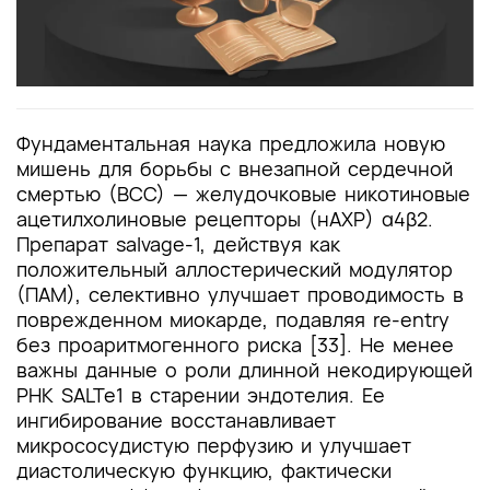
Фундаментальная наука предложила новую
мишень для борьбы с внезапной сердечной
смертью (ВСС) — желудочковые никотиновые
ацетилхолиновые рецепторы (нАХР) α4β2.
Препарат salvage-1, действуя как
положительный аллостерический модулятор
(ПАМ), селективно улучшает проводимость в
поврежденном миокарде, подавляя re-entry
без проаритмогенного риска [33]. Не менее
важны данные о роли длинной некодирующей
РНК SALTe1 в старении эндотелия. Ее
ингибирование восстанавливает
микрососудистую перфузию и улучшает
диастолическую функцию, фактически