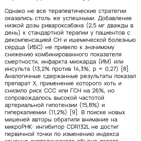
Однако не все терапевтические стратегии
оказались столь же успешными. Добавление
низкой дозы ривароксабана (2,5 мг дважды в
день) к стандартной терапии у пациентов с
декомпенсацией СН и ишемической болезнью
сердца (ИБС) не привело к значимому
снижению комбинированного показателя
смертности, инфаркта миокарда (ИМ) или
инсульта (13,2% против 14,3%; p = 0,27) [8].
Аналогичные сдержанные результаты показал
препарат X, применение которого хоть и
снизило риск ССС или ГСН на 26%, но
сопровождалось высокой частотой
артериальной гипотензии (15,8%) и
гиперкалиемии (11,2%) [9]. В поиске новых
мишеней авторы обратили внимание на
микроРНК: ингибитор CDR132L не достиг
первичной точки по изменению индекса