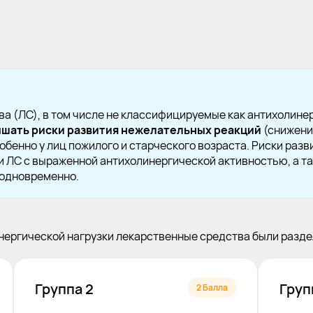
а (ЛС), в том числе не классифицируемые как антихолине
шать риски развития нежелательных реакций
(снижени
собенно у лиц пожилого и старческого возраста. Риски ра
 ЛС с выраженной антихолинергической активностью, а та
 одновременно.
нергической нагрузки лекарственные средства были разде
Группа 2
Груп
2 Балла