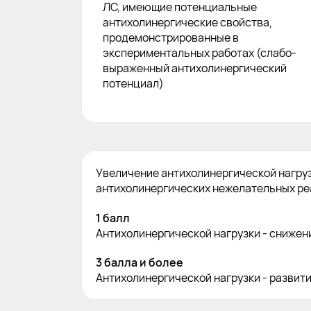
ЛС, имеющие потенциальные
антихолинергические свойства,
продемонстрированные в
экспериментальных работах (слабо-
выраженный антихолинергический
потенциал)
Увеличение антихолинергической нагру
антихолинергических нежелательных ре
1 балл
Антихолинергической нагрузки - снижени
3 балла и более
Антихолинергической нагрузки - развит