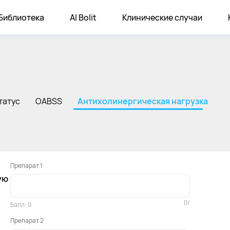
Библиотека
AI Bolit
Клинические случаи
татус
OABSS
Антихолинергическая нагрузка
Препарат 1
ую
0
/
Балл:
0
Препарат 2