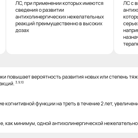
ЛС, при применении которых имеются
ЛС с 
сведения о развитии
антих
антихолинергических нежелательных
котор
реакций преимущественно в высоких
серье
дозах
наприм
назна
терап
зки повышает вероятность развития новых или степень тя
3,9,10
акций.
е когнитивной функции на треть в течение 2 лет, увеличен
ие, как минимум, одной антихолинергической нежелательно