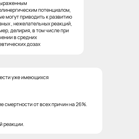
выраженным
олинергическим потенциалом,
ые могут приводить к развитию
зных , нежелательных реакций,
ер, делирия, в том числе при
чении в средних
евтических дозах
жести уже имеющихся
ие смертности от всех причин на 26%.
й реакции.