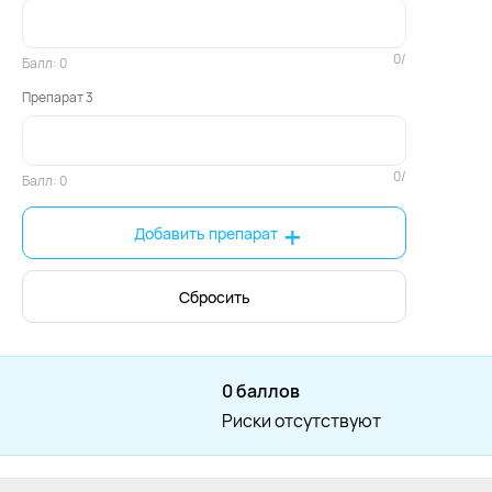
0
/
Балл:
0
Препарат 3
0
/
Балл:
0
+
Добавить препарат
Сбросить
0 баллов
Риски отсутствуют