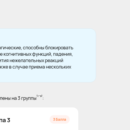
ргические, способны блокировать
е когнитивных функций, падения,
звития нежелательных реакций
кже в случае приема нескольких
⁽¹⁻⁸⁾
лены на 3 группы
:
па 3
3 Балла