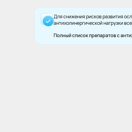
Для снижения рисков развития ос
антихолинергической нагрузки все
Полный список препаратов с ант