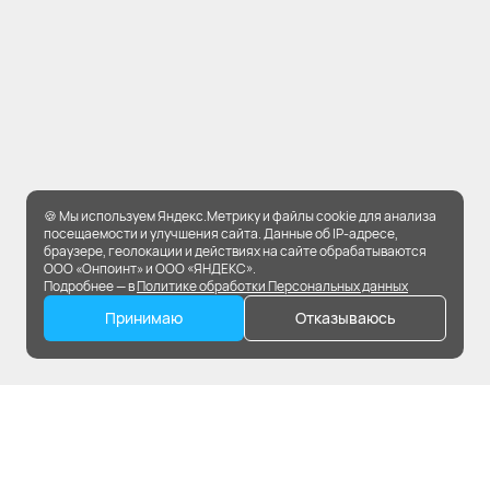
🍪 Мы используем Яндекс.Метрику и файлы cookie для анализа
посещаемости и улучшения сайта. Данные об IP-адресе,
браузере, геолокации и действиях на сайте обрабатываются
ООО «Онпоинт» и ООО «ЯНДЕКС».
Подробнее — в
Политике обработки Персональных данных
Принимаю
Отказываюсь