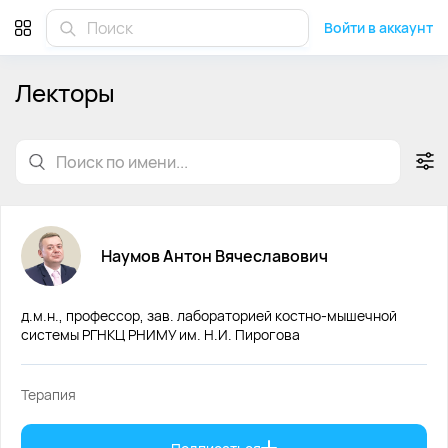
Лекторы Medpoint
Войти в аккаунт
Лекторы
Наумов
Антон
Вячеславович
д.м.н., профессор, зав. лабораторией костно-мышечной
системы РГНКЦ РНИМУ им. Н.И. Пирогова
Терапия