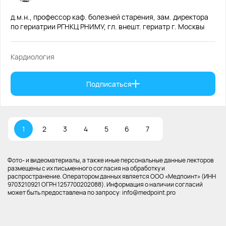
д.м.н., профессор каф. болезней старения, зам. директора
по гериатрии РГНКЦ РНИМУ, гл. внешт. гериатр г. Москвы
Кардиология
Подписаться
1
2
3
4
5
6
7
Фото- и видеоматериалы, а также иные персональные данные лекторов
размещены с их письменного согласия на обработку и
распространение. Оператором данных является ООО «Медпоинт» (ИНН
9703210921 ОГРН 1257700202088). Информация о наличии согласий
может быть предоставлена по запросу: info@medpoint.pro