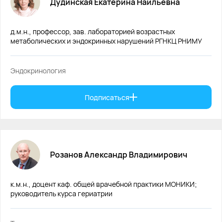
Дудинская
Екатерина
Наильевна
д.м.н., профессор, зав. лабораторией возрастных
метаболических и эндокринных нарушений РГНКЦ РНИМУ
Эндокринология
Подписаться
Розанов
Александр
Владимирович
к.м.н., доцент каф. общей врачебной практики МОНИКИ;
руководитель курса гериатрии