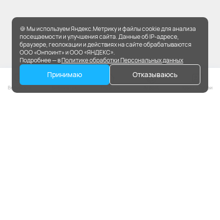
🍪 Мы используем Яндекс.Метрику и файлы cookie для анализа
посещаемости и улучшения сайта. Данные об IP-адресе,
браузере, геолокации и действиях на сайте обрабатываются
ООО «Онпоинт» и ООО «ЯНДЕКС».
Подробнее — в
Политике обработки Персональных данных
Принимаю
Отказываюсь
На портале применяются
рекомендательные технологии.
ЮРИДИЧЕСКАЯ ИНФОРМАЦИЯ