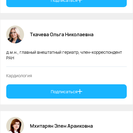
Подписаться
Ткачева
Ольга
Николаевна
д.м.н., главный внештатный гериатр, член-корреспондент
РАН
Кардиология
Подписаться
Мхитарян
Элен
Араиковна