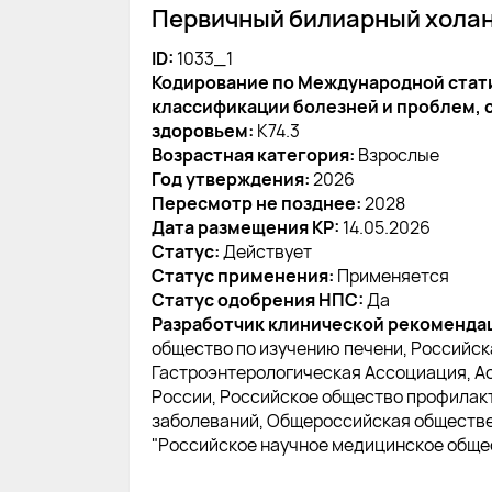
Первичный билиарный хола
ID:
1033_1
Кодирование по Международной стат
классификации болезней и проблем, 
здоровьем:
K74.3
Возрастная категория:
Взрослые
Год утверждения:
2026
Пересмотр не позднее:
2028
Дата размещения КР:
14.05.2026
Статус:
Действует
Статус применения:
Применяется
Статус одобрения НПС:
Да
Разработчик клинической рекоменда
общество по изучению печени, Российск
Гастроэнтерологическая Ассоциация, А
России, Российское общество профилак
заболеваний, Общероссийская обществ
"Российское научное медицинское обще