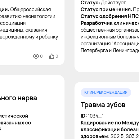
Статус:
Действует
ции:
Общероссийская
Статус применения:
Пр
развитию неонатологии
Статус одобрения НПС
Ассоциация
Разработчик клиничес
 медицины, оказания
общественная организац
оворожденному и ребенку
инфекционным болезням
организация "Ассоциац
Петербурга и Ленинград
0
0
КЛИН. РЕКОМЕНДАЦИЯ
ьного нерва
Травма зубов
истической
ID:
1034_1
связанных со
Кодирование по Между
2
классификации болезне
здоровьем:
S02.5, S03.2