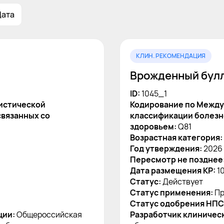
Дата
КЛИН. РЕКОМЕНДАЦИЯ
Врожденный бул
ID:
1045_1
истической
Кодирование по Между
связанных со
классификации болезне
здоровьем:
Q81
Возрастная категория:
Год утверждения:
2026
Пересмотр не позднее
Дата размещения КР:
1
Статус:
Действует
Статус применения:
Пр
Статус одобрения НПС
ции:
Общероссийская
Разработчик клиничес