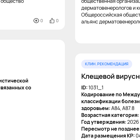
 общество
общественная организа
дерматовенерологов и к
Общероссийская общест
0
0
альянс дерматовенероло
КЛИН. РЕКОМЕНДАЦИЯ
Клещевой вирусн
истической
связанных со
ID:
1031_1
Кодирование по Между
классификации болезне
здоровьем:
A84, A87.8
Возрастная категория:
Год утверждения:
2026
Пересмотр не позднее
Дата размещения КР:
0