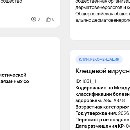
 общество
общественная организа
дерматовенерологов и к
Общероссийская общест
0
0
альянс дерматовенероло
КЛИН. РЕКОМЕНДАЦИЯ
Клещевой вирусн
истической
связанных со
ID:
1031_1
Кодирование по Между
классификации болезне
здоровьем:
A84, A87.8
Возрастная категория:
Год утверждения:
2026
Пересмотр не позднее
Дата размещения КР:
0