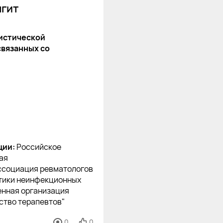
нгит
истической
связанных со
ции:
Российское
ая
ссоциация ревматологов
тики неинфекционных
енная организация
ство терапевтов"
0
0