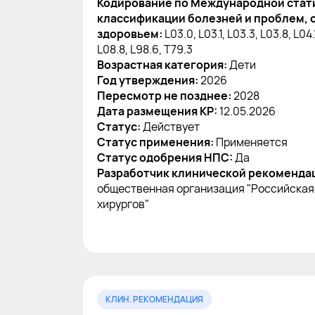
Кодирование по Международной стат
классификации болезней и проблем, 
здоровьем:
L03.0, L03.1, L03.3, L03.8, L04.
L08.8, L98.6, T79.3
Возрастная категория:
Дети
Год утверждения:
2026
Пересмотр не позднее:
2028
Дата размещения КР:
12.05.2026
Статус:
Действует
Статус применения:
Применяется
Статус одобрения НПС:
Да
Разработчик клинической рекоменда
общественная организация "Российская
хирургов"
КЛИН. РЕКОМЕНДАЦИЯ