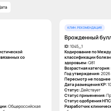
Дата
КЛИН. РЕКОМЕНДАЦИЯ
Врожденный бул
ID:
1045_1
истической
Кодирование по Между
связанных со
классификации болезне
здоровьем:
Q81
Возрастная категория:
Год утверждения:
2026
Пересмотр не позднее
Дата размещения КР:
1
Статус:
Действует
Статус применения:
Пр
Статус одобрения НПС
ции:
Общероссийская
Разработчик клиничес