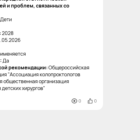
й и проблем, связанных со
Дети
:
2028
3.05.2026
именяется
:
Да
кой рекомендации:
Общероссийская
ция "Ассоциация колопроктологов
я общественная организация
 детских хирургов"
0
0