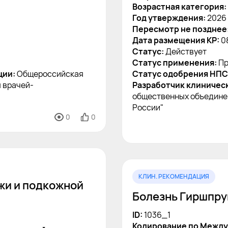
Возрастная категория:
Год утверждения:
2026
Пересмотр не позднее
Дата размещения КР:
0
Статус:
Действует
Статус применения:
Пр
ции:
Общероссийская
Статус одобрения НПС
 врачей-
Разработчик клиничес
общественных объедине
России"
0
0
КЛИН. РЕКОМЕНДАЦИЯ
жи и подкожной
Болезнь Гиршпру
ID:
1036_1
Кодирование по Между