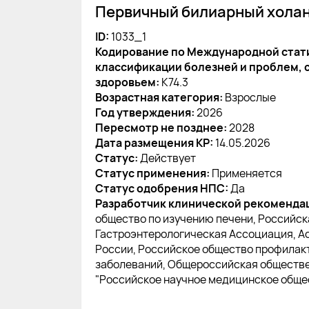
Первичный билиарный хола
ID:
1033_1
Кодирование по Международной стат
классификации болезней и проблем, 
здоровьем:
K74.3
Возрастная категория:
Взрослые
Год утверждения:
2026
Пересмотр не позднее:
2028
Дата размещения КР:
14.05.2026
Статус:
Действует
Статус применения:
Применяется
Статус одобрения НПС:
Да
Разработчик клинической рекоменда
общество по изучению печени, Российск
Гастроэнтерологическая Ассоциация, А
России, Российское общество профилак
заболеваний, Общероссийская обществ
"Российское научное медицинское обще