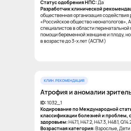
Статус одобрения НПС:
Да
Разработчик клинической рекоменда
общественная организация содействия 
«Российское общество неонатологов», 
специалистов в области перинатальной
помощи беременной женщине и плоду, н
в возрасте до 3-х лет (АСПМ )
КЛИН. РЕКОМЕНДАЦИЯ
Атрофия и аномалии зрител
ID:
1032_1
Кодирование по Международной стат
классификации болезней и проблем, 
здоровьем:
H47.1, H47.2, H47.3, H48.1, Q14.
Возрастная категория:
Взрослые, Дети