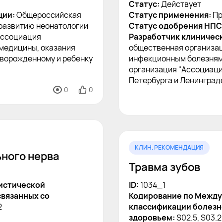
Статус:
Действует
ции:
Общероссийская
Статус применения:
Пр
развитию неонатологии
Статус одобрения НПС
Ассоциация
Разработчик клиничес
 медицины, оказания
общественная организац
оворожденному и ребенку
инфекционным болезням
организация "Ассоциац
Петербурга и Ленинград
0
0
КЛИН. РЕКОМЕНДАЦИЯ
ьного нерва
Травма зубов
истической
ID:
1034_1
связанных со
Кодирование по Между
2
классификации болезне
здоровьем:
S02.5, S03.2