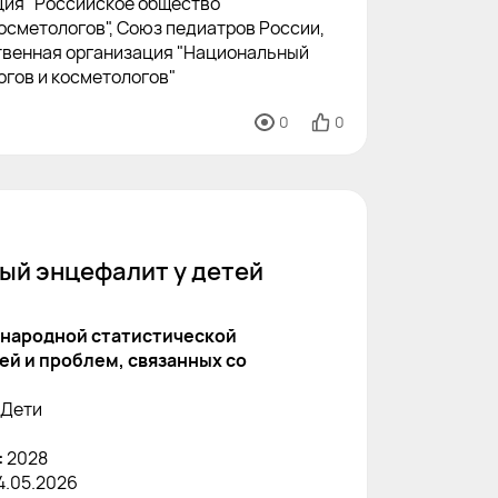
ция "Российское общество
осметологов", Союз педиатров России,
венная организация "Национальный
гов и косметологов"
0
0
ый энцефалит у детей
народной статистической
й и проблем, связанных со
Дети
:
2028
4.05.2026