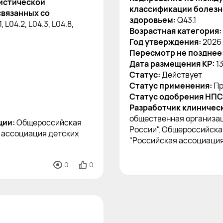
истической
классификации болезне
связанных со
здоровьем:
Q43.1
1, L04.2, L04.3, L04.8,
Возрастная категория:
Год утверждения:
2026
Пересмотр не позднее
Дата размещения КР:
1
Статус:
Действует
Статус применения:
Пр
Статус одобрения НПС
Разработчик клиничес
общественная организа
ции:
Общероссийская
России", Общероссийска
 ассоциация детских
"Российская ассоциация
0
0