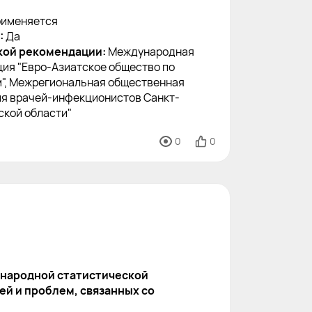
именяется
:
Да
кой рекомендации:
Международная
ия "Евро-Азиатское общество по
", Межрегиональная общественная
ия врачей-инфекционистов Санкт-
ской области"
0
0
народной статистической
й и проблем, связанных со