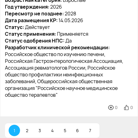
Возрастная категория:
Взрослые
Год утверждения:
2026
Пересмотр не позднее:
2028
Дата размещения КР:
14.05.2026
Статус:
Действует
Статус применения:
Применяется
Статус одобрения НПС:
Да
Разработчик клинической рекомендации:
Российское общество по изучению печени,
Российская Гастроэнтерологическая Ассоциация,
Ассоциация ревматологов России, Российское
общество профилактики неинфекционных
заболеваний, Общероссийская общественная
организация "Российское научное медицинское
общество терапевтов"
0
0
1
2
3
4
5
6
7