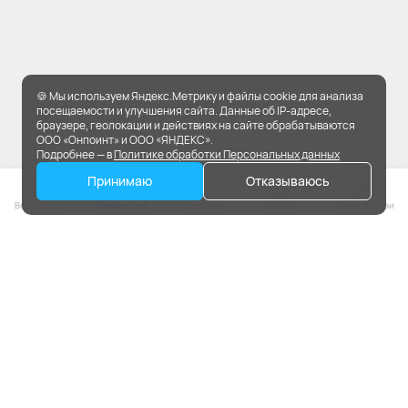
🍪 Мы используем Яндекс.Метрику и файлы cookie для анализа
посещаемости и улучшения сайта. Данные об IP-адресе,
браузере, геолокации и действиях на сайте обрабатываются
ООО «Онпоинт» и ООО «ЯНДЕКС».
Подробнее — в
Политике обработки Персональных данных
Принимаю
Отказываюсь
На портале применяются
рекомендательные технологии.