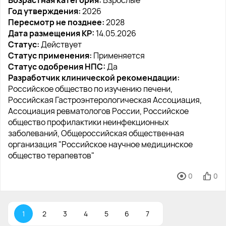
Возрастная категория:
Взрослые
Год утверждения:
2026
Пересмотр не позднее:
2028
Дата размещения КР:
14.05.2026
Статус:
Действует
Статус применения:
Применяется
Статус одобрения НПС:
Да
Разработчик клинической рекомендации:
Российское общество по изучению печени,
Российская Гастроэнтерологическая Ассоциация,
Ассоциация ревматологов России, Российское
общество профилактики неинфекционных
заболеваний, Общероссийская общественная
организация "Российское научное медицинское
общество терапевтов"
0
0
1
2
3
4
5
6
7