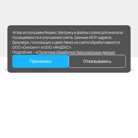
🍪 Мы используем Яндекс.Метрику и файлы cookie для анализа
посещаемости и улучшения сайта. Данные об IP-адресе,
браузере, геолокации и действиях на сайте обрабатываются
ООО «Онпоинт» и ООО «ЯНДЕКС».
Подробнее — в
Политике обработки Персональных данных
Принимаю
Отказываюсь
На портале применяются
рекомендательные технологии.