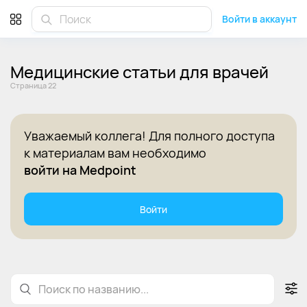
Войти в аккаунт
Медицинские статьи для врачей
Cтраница 22
Уважаемый коллега! Для полного доступа
к материалам вам необходимо
войти на Medpoint
Войти
Статьи
Лекции
Клинические рекомендации
По