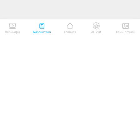
На портале применяются
рекомендательные технологии.
ЮРИДИЧЕСКАЯ ИНФОРМАЦИЯ
Лицензия на образовательные услуги
О ПРОЕКТЕ
Пользовательское соглашение
О нас