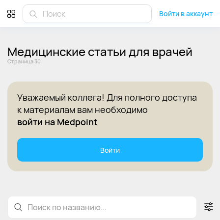
Войти в аккаунт
Медицинские статьи для врачей
Cтраница 30
Уважаемый коллега! Для полного доступа
к материалам вам необходимо
войти на Medpoint
Войти
Статьи
Лекции
Клинические рекомендации
По