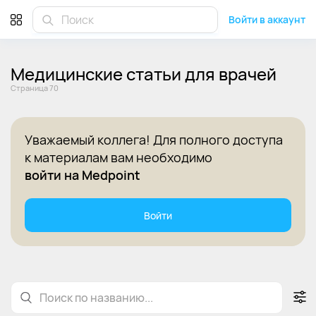
Войти в аккаунт
Медицинские статьи для врачей
Cтраница 70
Уважаемый коллега! Для полного доступа
к материалам вам необходимо
войти на Medpoint
Войти
Статьи
Лекции
Клинические рекомендации
По