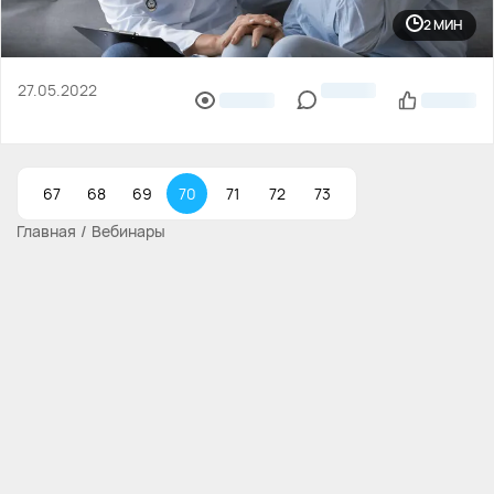
2 МИН
27.05.2022
67
68
69
70
71
72
73
Главная
Вебинары