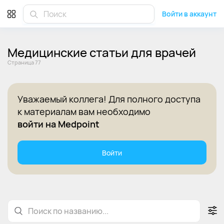
Войти в аккаунт
Медицинские статьи для врачей
Cтраница 77
Уважаемый коллега! Для полного доступа
к материалам вам необходимо
войти на Medpoint
Войти
Статьи
Лекции
Клинические рекомендации
По