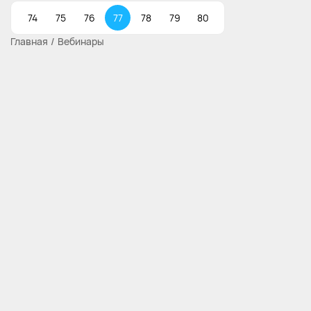
74
75
76
77
78
79
80
Главная
Вебинары